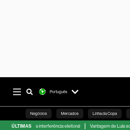
Português
Negócios
Mercados
Linha da Copa
 suposta interferência eleitoral
ÚLTIMAS
Vantagem de Lula sobre Fláv
Línea Studios
Podcasts
Inovação
Fi