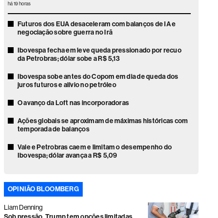
há 19 horas
Futuros dos EUA desaceleram com balanços de IA e
negociação sobre guerra no Irã
Ibovespa fecha em leve queda pressionado por recuo
da Petrobras; dólar sobe a R$ 5,13
Ibovespa sobe antes do Copom em dia de queda dos
juros futuros e alívio no petróleo
O avanço da Loft nas incorporadoras
Ações globais se aproximam de máximas históricas com
temporada de balanços
Vale e Petrobras caem e limitam o desempenho do
Ibovespa; dólar avança a R$ 5,09
Ações globais sobem com recuo do petróleo e alívio da
pressão sobre mercados
OPINIÃO BLOOMBERG
Faria Lima volta o foco para as eleições e gestores veem
Liam Denning
disputa presidencial acirrada
Sob pressão, Trump tem opções limitadas