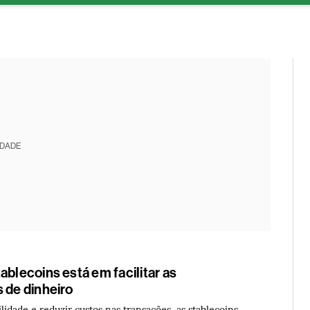
ESG
Soluções de publicidade
Bloomberg Línea
Assina
IDADE
ablecoins está em facilitar as
 de dinheiro
ilidade e reduzir custos nas transações, as stablecoins