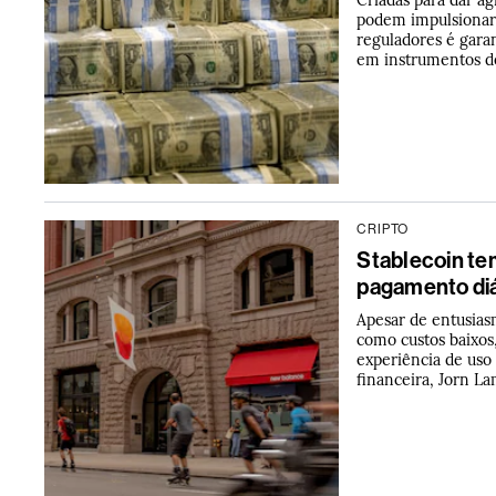
podem impulsionar
reguladores é gara
em instrumentos de
CRIPTO
Stablecoin te
pagamento diá
Apesar de entusias
como custos baixos
experiência de uso 
financeira, Jorn L