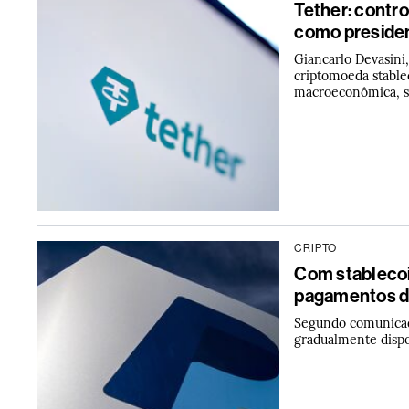
Tether: contr
como preside
Giancarlo Devasini
criptomoeda stablec
macroeconômica, 
CRIPTO
Com stablecoi
pagamentos di
Segundo comunicado
gradualmente dispo