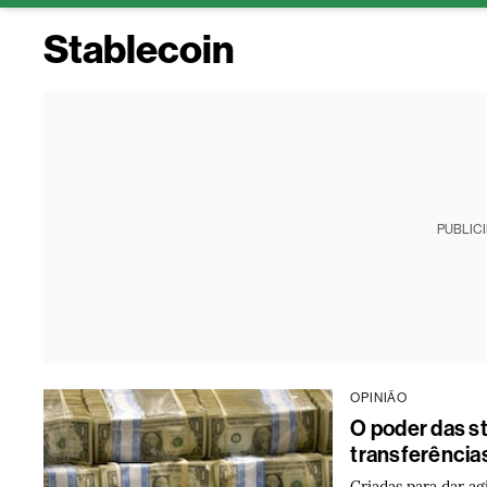
Stablecoin
PUBLIC
OPINIÃO
O poder das st
transferências
Criadas para dar ag