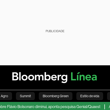
PUBLICIDADE
Agro
Summit
Bloomberg Green
Estilo de vida
io Bolsonaro diminui, aponta pesquisa Genial/Quaest
A ‘volta’
nanças pessoais
Viagens
Internacional
Brasil
S