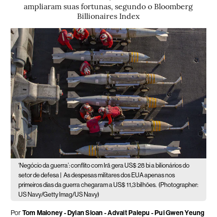
ampliaram suas fortunas, segundo o Bloomberg
Billionaires Index
‘Negócio da guerra’: conflito com Irã gera US$ 28 bi a bilionários do
setor de defesa |
As despesas militares dos EUA apenas nos
primeiros dias da guerra chegaram a US$ 11,3 bilhões.
(Photographer:
US Navy/Getty Imag/US Navy)
Por
Tom Maloney - Dylan Sloan - Advait Palepu - Pui Gwen Yeung