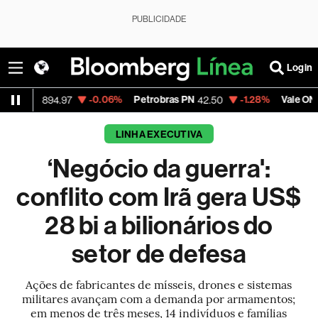
PUBLICIDADE
Login
-0.06%
Petrobras PN
-1.28%
Vale ON
+2
94.97
42.50
76.31
LINHA EXECUTIVA
‘Negócio da guerra':
conflito com Irã gera US$
28 bi a bilionários do
setor de defesa
Ações de fabricantes de mísseis, drones e sistemas
militares avançam com a demanda por armamentos;
em menos de três meses, 14 indivíduos e famílias