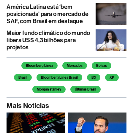
América Latina está ‘bem
posicionada' para o mercado de
SAF, com Brasil em destaque
Maior fundo climático do mundo
libera US$ 4,3 bilhões para
projetos
Temas deste artigo
Bloomberg Línea
Mercados
Bolsas
Brasil
Bloomberg Línea Brasil
B3
XP
Morgan stanley
Últimas Brasil
Mais Notícias