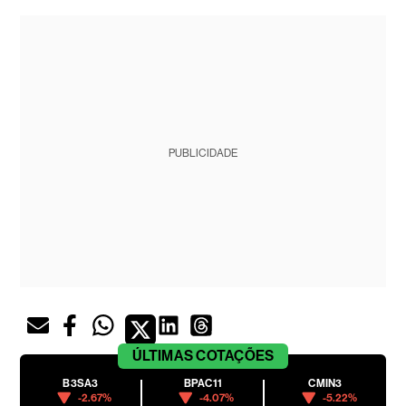
PUBLICIDADE
ÚLTIMAS
COTAÇÕES
B3SA3
BPAC11
CMIN3
-2.67%
-4.07%
-5.22%