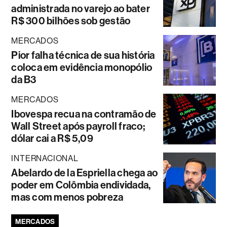
administrada no varejo ao bater
R$ 300 bilhões sob gestão
MERCADOS
Pior falha técnica de sua história
coloca em evidência monopólio
da B3
MERCADOS
Ibovespa recua na contramão de
Wall Street após payroll fraco;
dólar cai a R$ 5,09
INTERNACIONAL
Abelardo de la Espriella chega ao
poder em Colômbia endividada,
mas com menos pobreza
MERCADOS