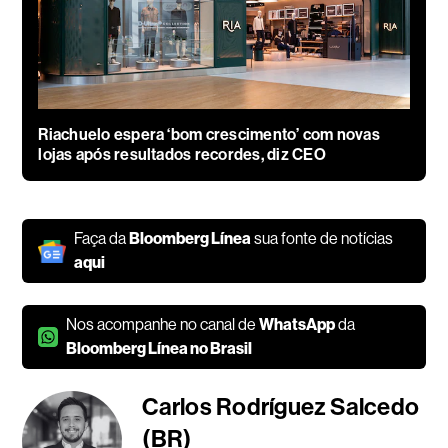
Riachuelo espera ‘bom crescimento’ com novas
lojas após resultados recordes, diz CEO
Faça da
Bloomberg Línea
sua fonte de notícias
aqui
Nos acompanhe no canal de
WhatsApp
da
Bloomberg Línea no Brasil
Carlos Rodríguez Salcedo
(BR)