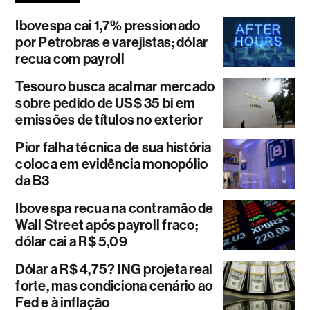
Ibovespa cai 1,7% pressionado
por Petrobras e varejistas; dólar
recua com payroll
Tesouro busca acalmar mercado
sobre pedido de US$ 35 bi em
emissões de títulos no exterior
Pior falha técnica de sua história
coloca em evidência monopólio
da B3
Ibovespa recua na contramão de
Wall Street após payroll fraco;
dólar cai a R$ 5,09
Dólar a R$ 4,75? ING projeta real
forte, mas condiciona cenário ao
Fed e à inflação