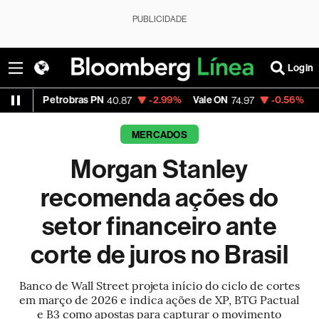
PUBLICIDADE
Login
robras PN
-2.99%
Vale ON
-0.56%
Itaú PN
40.87
74.97
40.75
MERCADOS
Morgan Stanley
recomenda ações do
setor financeiro ante
corte de juros no Brasil
Banco de Wall Street projeta início do ciclo de cortes
em março de 2026 e indica ações de XP, BTG Pactual
e B3 como apostas para capturar o movimento