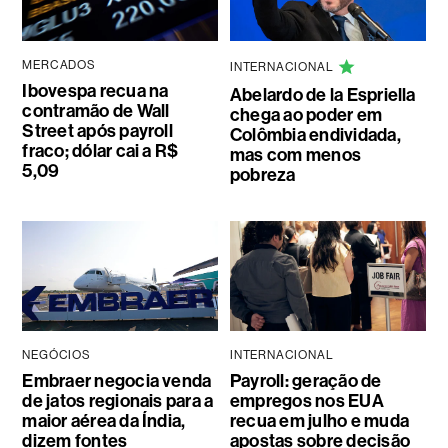
MERCADOS
INTERNACIONAL
Ibovespa recua na
Abelardo de la Espriella
contramão de Wall
chega ao poder em
Street após payroll
Colômbia endividada,
fraco; dólar cai a R$
mas com menos
5,09
pobreza
NEGÓCIOS
INTERNACIONAL
Embraer negocia venda
Payroll: geração de
de jatos regionais para a
empregos nos EUA
maior aérea da Índia,
recua em julho e muda
dizem fontes
apostas sobre decisão