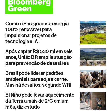
Como o Paraguai usa energia
100% renovável para
impulsionar projetos de
tecnologia e IA
Após captar R$ 530 mi em seis
anos, União BR amplia atuação
para prevenção de desastres
Brasil pode liderar padrões
ambientais para soja e carne.
Mas há desafios, segundo WRI
El Niño pode levar aquecimento
da Terra a mais de 2°C em um
mês, diz estudo