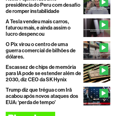
presidência do Peru com desafio
de romper instabilidade
A Tesla vendeu mais carros,
faturou mais, e ainda assim o
lucro despencou
O Pix virou o centro de uma
guerra comercial de bilhões de
dólares.
Escassez de chips de memória
para IA pode se estender além de
2030, diz CEO da SK Hynix
Trump diz que trégua com Irã
acabou após novos ataques dos
EUA: ‘perda de tempo'