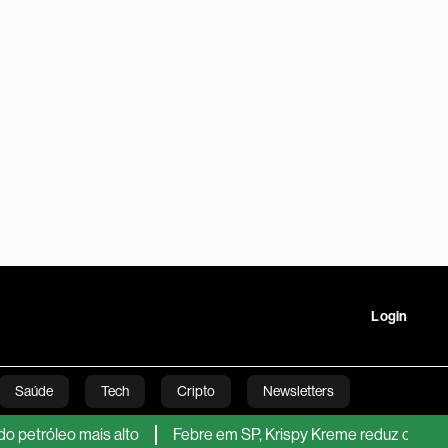
Login
Saúde
Tech
Cripto
Newsletters
leo mais alto
Febre em SP, Krispy Kreme reduz capex em 70%
tartups
Linha Executiva
Opinião
Vídeos