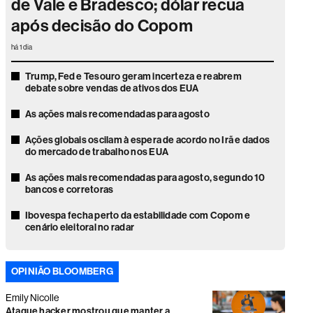
de Vale e Bradesco; dólar recua
após decisão do Copom
há 1 dia
Trump, Fed e Tesouro geram incerteza e reabrem
debate sobre vendas de ativos dos EUA
As ações mais recomendadas para agosto
Ações globais oscilam à espera de acordo no Irã e dados
do mercado de trabalho nos EUA
As ações mais recomendadas para agosto, segundo 10
bancos e corretoras
Ibovespa fecha perto da estabilidade com Copom e
cenário eleitoral no radar
A ‘volta’ da Syngenta ao campo
OPINIÃO BLOOMBERG
Futuros dos EUA desaceleram com balanços de IA e
negociação sobre guerra no Irã
Emily Nicolle
Ataque hacker mostrou que manter a