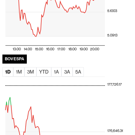
Futuros dos EUA operam em alta após Microsoft
5.1003
reforçar tese de retorno da IA
Ibovespa fecha em queda com pressão de Santander
Brasil e volatilidade após Fed
5.0913
Ibovespa cai após balanço do Santander Brasil frustrar
expectativas e com foco no Fed
13:00
14:00
15:00
16:00
17:00
18:00
19:00
20:00
O investimento da VTEX no B2B
BOVESPA
1D
1M
3M
YTD
1A
3A
5A
177,726.17
176,646.36