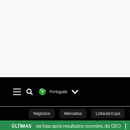
Português
Negócios
Mercados
Linha da Copa
to’ com novas lojas após resultados recordes, diz CEO
ÚLTIMAS
Lucro 
Línea Studios
Podcasts
Inovação
Fi