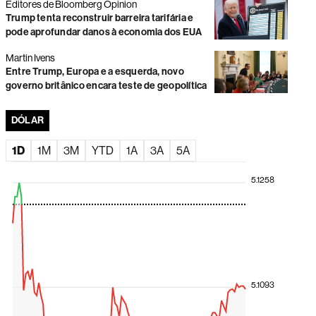
Editores de Bloomberg Opinion
Trump tenta reconstruir barreira tarifária e
Negociações na B3 atrasam após paralisação
generalizada por problemas técnicos
pode aprofundar danos à economia dos EUA
Dólar em queda impulsiona moedas da América Latina;
Martin Ivens
peso colombiano lidera valorização
Entre Trump, Europa e a esquerda, novo
governo britânico encara teste de geopolítica
A exportação de tecnologia da Fila do Brasil
DÓLAR
Ações globais avançam com rali de fabricantes de chips
e impulso da Amazon
1D
1M
3M
YTD
1A
3A
5A
Santander propõe comprar fatia restante do Santander
Brasil com prêmio de 15%
5.1258
El Niño ameaça América Latina, e Deutsche Bank
identifica os países mais expostos
Ibovespa sobe quase 2% e dólar cai a R$ 5,06 com alívio
global após decisão do Fed
Ibovespa sobe em linha com exterior após queda da
véspera; dólar recua a R$ 5,07
5.1093
O avanço da Intralog para além da JSL