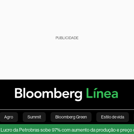
PUBLICIDADE
Agro
Summit
Bloomberg Green
Estilo de vida
da Petrobras sobe 97% com aumento da produção e preço do petró
nanças pessoais
Viagens
Internacional
Brasil
S