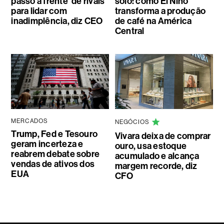
passo à frente’ de rivais
solo: como El Niño
para lidar com
transforma a produção
inadimplência, diz CEO
de café na América
Central
MERCADOS
NEGÓCIOS
Trump, Fed e Tesouro
Vivara deixa de comprar
geram incerteza e
ouro, usa estoque
reabrem debate sobre
acumulado e alcança
vendas de ativos dos
margem recorde, diz
EUA
CFO