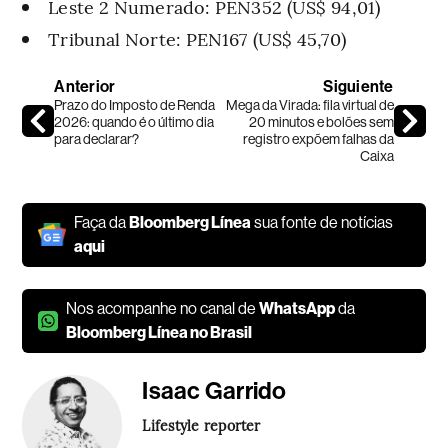
Leste 2 Numerado: PEN352 (US$ 94,01)
Tribunal Norte: PEN167 (US$ 45,70)
Anterior
Siguiente
Prazo do Imposto de Renda
Mega da Virada: fila virtual de
2026: quando é o último dia
20 minutos e bolões sem
para declarar?
registro expõem falhas da
Caixa
Faça da
Bloomberg Línea
sua fonte de notícias
aqui
Nos acompanhe no canal de
WhatsApp
da
Bloomberg Línea no Brasil
Isaac Garrido
Lifestyle reporter