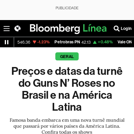
PUBLICIDADE
Login
-1.23%
Petrobras PN
+0.48%
Vale ON
5,546.36
42.13
75.39
GERAL
Preços e datas da turnê
do Guns N’ Roses no
Brasil e na América
Latina
Famosa banda embarca em uma nova turnê mundial
que passará por vários países da América Latina.
Confira todas os shows