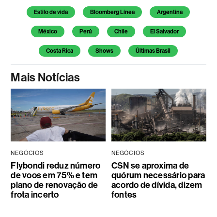
Temas deste artigo
Estilo de vida
Bloomberg Línea
Argentina
México
Perú
Chile
El Salvador
Costa Rica
Shows
Últimas Brasil
Mais Notícias
NEGÓCIOS
NEGÓCIOS
Flybondi reduz número
CSN se aproxima de
de voos em 75% e tem
quórum necessário para
plano de renovação de
acordo de dívida, dizem
frota incerto
fontes