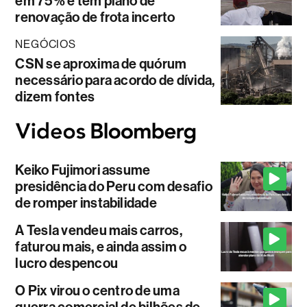
em 75% e tem plano de
renovação de frota incerto
NEGÓCIOS
CSN se aproxima de quórum
necessário para acordo de dívida,
dizem fontes
Keiko Fujimori assume
presidência do Peru com desafio
de romper instabilidade
A Tesla vendeu mais carros,
faturou mais, e ainda assim o
lucro despencou
O Pix virou o centro de uma
guerra comercial de bilhões de