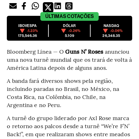
ÚLTIMAS
COTAÇÕES
IBOVESPA
DÓLAR
NASDAQ
-1.23%
-0.26%
-0.06%
175,546.36
5.109
26,348.35
Bloomberg Línea — O
Guns N’ Roses
anunciou
uma nova turnê mundial que os trará de volta à
América Latina depois de alguns anos.
A banda fará diversos shows pela região,
incluindo paradas no Brasil, no México, na
Costa Rica, na Colômbia, no Chile, na
Argentina e no Peru.
A turnê do grupo liderado por Axl Rose marca
o retorno aos palcos desde a turnê “We’re F’N’
Back!”, em que realizaram shows entre meados