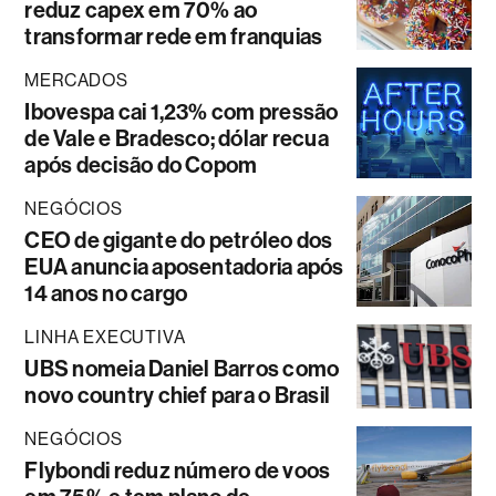
reduz capex em 70% ao
transformar rede em franquias
MERCADOS
Ibovespa cai 1,23% com pressão
de Vale e Bradesco; dólar recua
após decisão do Copom
NEGÓCIOS
CEO de gigante do petróleo dos
EUA anuncia aposentadoria após
14 anos no cargo
LINHA EXECUTIVA
UBS nomeia Daniel Barros como
novo country chief para o Brasil
NEGÓCIOS
Flybondi reduz número de voos