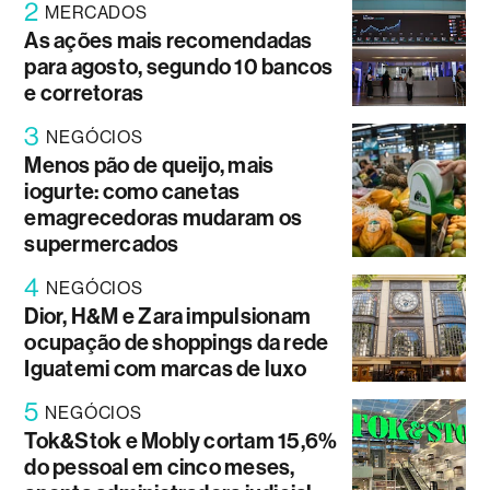
2
MERCADOS
As ações mais recomendadas
para agosto, segundo 10 bancos
e corretoras
3
NEGÓCIOS
Menos pão de queijo, mais
iogurte: como canetas
emagrecedoras mudaram os
supermercados
4
NEGÓCIOS
Dior, H&M e Zara impulsionam
ocupação de shoppings da rede
Iguatemi com marcas de luxo
5
NEGÓCIOS
Tok&Stok e Mobly cortam 15,6%
do pessoal em cinco meses,