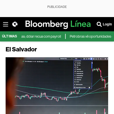
PUBLICIDADE
Login
ÚLTIMAS
 varejistas; dólar recua com payroll
Petrobras vê oportunidades com gás
El Salvador