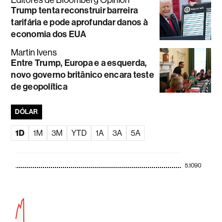
Editores de Bloomberg Opinion
Trump tenta reconstruir barreira
tarifária e pode aprofundar danos à
economia dos EUA
Martin Ivens
Entre Trump, Europa e a esquerda,
novo governo britânico encara teste
de geopolítica
DÓLAR
1D
1M
3M
YTD
1A
3A
5A
5.1090