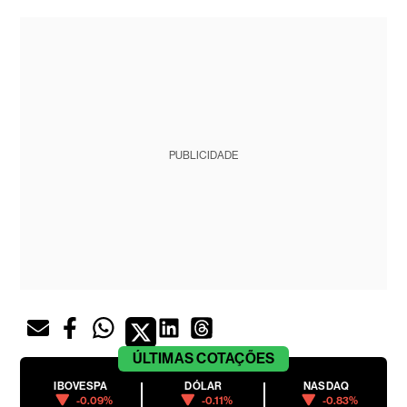
PUBLICIDADE
ÚLTIMAS
COTAÇÕES
IBOVESPA
DÓLAR
NASDAQ
-0.09%
-0.11%
-0.83%