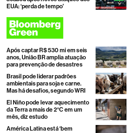
EUA: ‘perda de tempo'
Após captar R$ 530 mi em seis
anos, União BR amplia atuação
para prevenção de desastres
Brasil pode liderar padrões
ambientais para soja e carne.
Mas há desafios, segundo WRI
El Niño pode levar aquecimento
da Terra a mais de 2°C em um
mês, diz estudo
América Latina está ‘bem