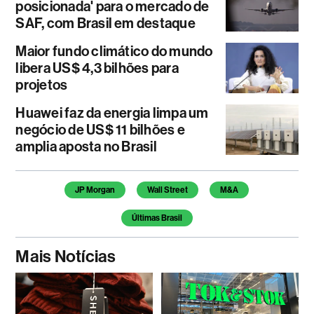
posicionada' para o mercado de
SAF, com Brasil em destaque
Maior fundo climático do mundo
libera US$ 4,3 bilhões para
projetos
Huawei faz da energia limpa um
negócio de US$ 11 bilhões e
amplia aposta no Brasil
Temas deste artigo
JP Morgan
Wall Street
M&A
Últimas Brasil
Mais Notícias