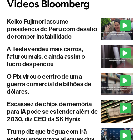
Keiko Fujimori assume
presidência do Peru com desafio
de romper instabilidade
A Tesla vendeu mais carros,
faturou mais, e ainda assim o
lucro despencou
O Pix virou o centro de uma
guerra comercial de bilhões de
dólares.
Escassez de chips de memória
para IA pode se estender além de
2030, diz CEO da SK Hynix
Trump diz que trégua com Irã
acabou após novos ataques dos