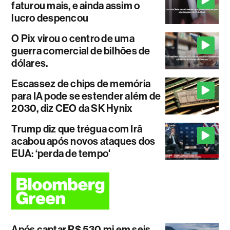
faturou mais, e ainda assim o
lucro despencou
O Pix virou o centro de uma
guerra comercial de bilhões de
dólares.
Escassez de chips de memória
para IA pode se estender além de
2030, diz CEO da SK Hynix
Trump diz que trégua com Irã
acabou após novos ataques dos
EUA: ‘perda de tempo'
Após captar R$ 530 mi em seis