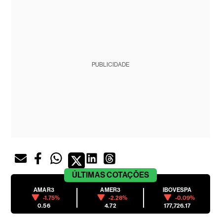
PUBLICIDADE
ÚLTIMAS
COTAÇÕES
AMAR3
AMER3
IBOVESPA
-1.75%
-2.28%
-0.09%
0.56
4.72
177,726.17