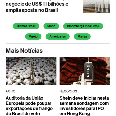
negócio de US$ 11 bilhões e
amplia aposta no Brasil
Temas deste artigo
Últimas Brasil
Moda
Bloomberg Línea Brasil
Varejo
Americanas
Marisa
Mais Notícias
AGRO
NEGÓCIOS
Auditoria da União
Shein deve iniciar nesta
Europeia pode poupar
semana sondagem com
exportações de frango
investidores para IPO
do Brasil de veto
em Hong Kong