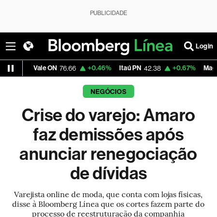
PUBLICIDADE
Login
le ON
+0.46%
Itaú PN
+0.67%
Magalu
-2
76.66
42.38
4.79
NEGÓCIOS
Crise do varejo: Amaro
faz demissões após
anunciar renegociação
de dívidas
Varejista online de moda, que conta com lojas físicas,
disse à Bloomberg Línea que os cortes fazem parte do
processo de reestruturação da companhia