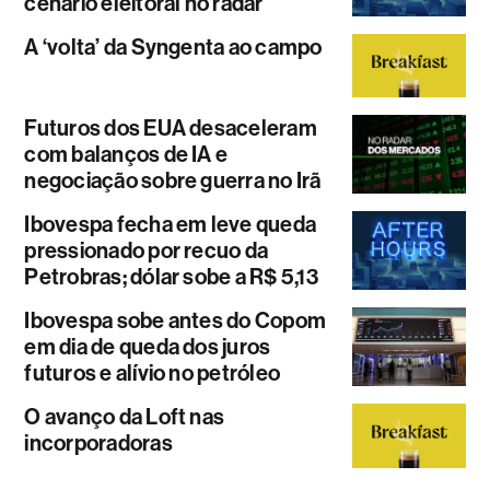
cenário eleitoral no radar
A ‘volta’ da Syngenta ao campo
Futuros dos EUA desaceleram
com balanços de IA e
negociação sobre guerra no Irã
Ibovespa fecha em leve queda
pressionado por recuo da
Petrobras; dólar sobe a R$ 5,13
Ibovespa sobe antes do Copom
em dia de queda dos juros
futuros e alívio no petróleo
O avanço da Loft nas
incorporadoras