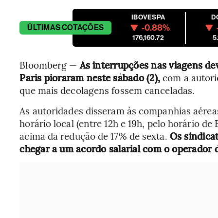
IBOVESPA
D
-0.88%
ÚLTIMAS
COTAÇÕES
176,160.72
5
Bloomberg —
As interrupções nas viagens dev
Paris pioraram neste sábado (2),
com a autori
que mais decolagens fossem canceladas.
As autoridades disseram às companhias aéreas
horário local (entre 12h e 19h, pelo horário de 
acima da redução de 17% de sexta.
Os sindica
chegar a um acordo salarial com o operador 