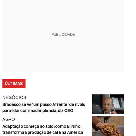
PUBLICIDADE
ÚLTIMAS
NEGÓCIOS
Bradesco se vê ‘um passo à frente’ de rivais
para lidar com inadimplência, diz CEO
AGRO
Adaptação começa no solo: como El Niño
transforma a produção de café na América