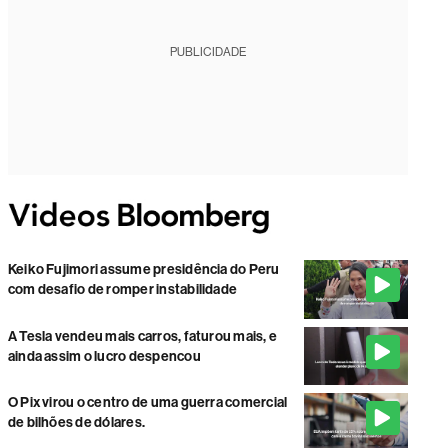
PUBLICIDADE
Keiko Fujimori assume presidência do Peru
com desafio de romper instabilidade
A Tesla vendeu mais carros, faturou mais, e
ainda assim o lucro despencou
O Pix virou o centro de uma guerra comercial
de bilhões de dólares.