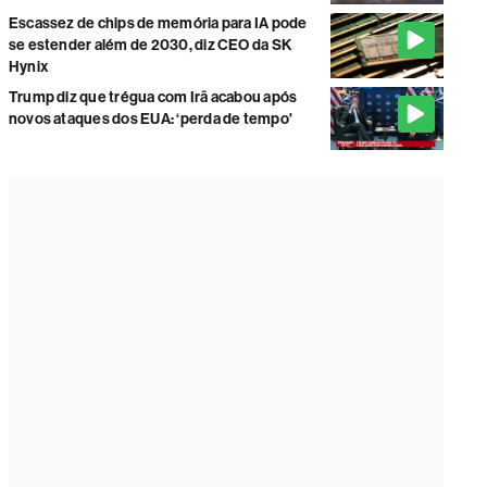
Escassez de chips de memória para IA pode
se estender além de 2030, diz CEO da SK
Hynix
Trump diz que trégua com Irã acabou após
novos ataques dos EUA: ‘perda de tempo'