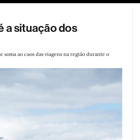
ESG
Soluções de publicidade
Bloomberg Línea
Assina
 é a situação dos
se soma ao caos das viagens na região durante o