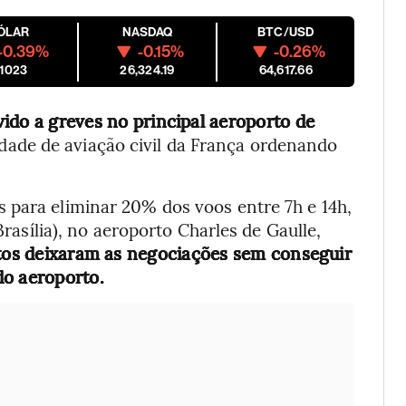
ÓLAR
NASDAQ
BTC/USD
-0.39%
-0.15%
-0.26%
.1023
26,324.19
64,617.66
ido a greves no principal aeroporto de
dade de aviação civil da França ordenando
 para eliminar 20% dos voos entre 7h e 14h,
Brasília), no aeroporto Charles de Gaulle,
tos deixaram as negociações sem conseguir
do aeroporto.