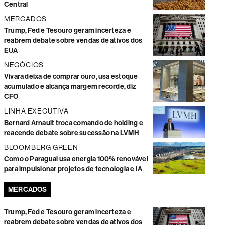
Central
MERCADOS
Trump, Fed e Tesouro geram incerteza e
reabrem debate sobre vendas de ativos dos
EUA
NEGÓCIOS
Vivara deixa de comprar ouro, usa estoque
acumulado e alcança margem recorde, diz
CFO
LINHA EXECUTIVA
Bernard Arnault troca comando de holding e
reacende debate sobre sucessão na LVMH
BLOOMBERG GREEN
Como o Paraguai usa energia 100% renovável
para impulsionar projetos de tecnologia e IA
MERCADOS
Trump, Fed e Tesouro geram incerteza e
reabrem debate sobre vendas de ativos dos