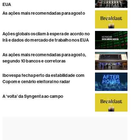
EUA
As ações mais recomendadas para agosto
Ações globais oscilam à espera de acordo no
Irã e dados do mercado de trabalho nos EUA
As ações mais recomendadas para agosto,
segundo 10 bancos e corretoras
Ibovespa fecha perto da estabilidade com
Copom e cenário eleitoral no radar
A ‘volta’ da Syngenta ao campo