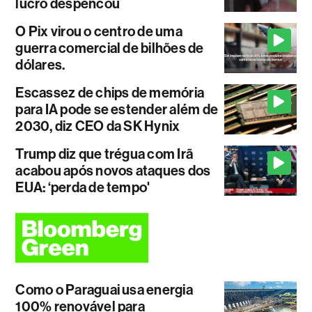
lucro despencou
O Pix virou o centro de uma
guerra comercial de bilhões de
dólares.
Escassez de chips de memória
para IA pode se estender além de
2030, diz CEO da SK Hynix
Trump diz que trégua com Irã
acabou após novos ataques dos
EUA: ‘perda de tempo'
Como o Paraguai usa energia
100% renovável para