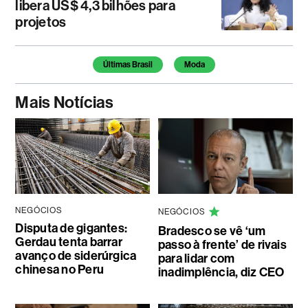
libera US$ 4,3 bilhões para
projetos
Temas deste artigo
Últimas Brasil
Moda
Mais Notícias
NEGÓCIOS
NEGÓCIOS
Disputa de gigantes:
Bradesco se vê ‘um
Gerdau tenta barrar
passo à frente’ de rivais
avanço de siderúrgica
para lidar com
chinesa no Peru
inadimplência, diz CEO