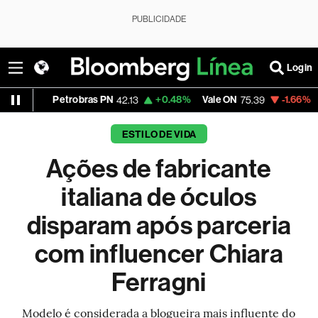
PUBLICIDADE
Login
Petrobras PN
+0.48%
Vale ON
-1.66%
Itaú PN
42.13
75.39
ESTILO DE VIDA
Ações de fabricante
italiana de óculos
disparam após parceria
com influencer Chiara
Ferragni
Modelo é considerada a blogueira mais influente do