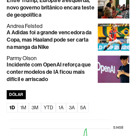
Entre Trump, Europa e a esquerda,
novo governo britânico encara teste
de geopolítica
Andrea Felsted
A Adidas foi a grande vencedora da
Copa, mas Haaland pode ser carta
na manga da Nike
Parmy Olson
Incidente com OpenAI reforça que
conter modelos de IA ficou mais
difícil e arriscado
DÓLAR
1D
1M
3M
YTD
1A
3A
5A
5.1458