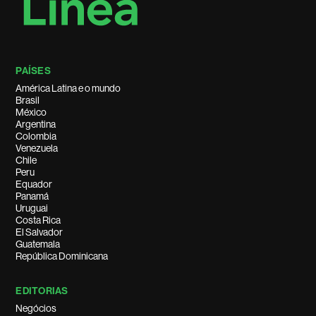
PAÍSES
América Latina e o mundo
Brasil
México
Argentina
Colombia
Venezuela
Chile
Peru
Equador
Panamá
Uruguai
Costa Rica
El Salvador
Guatemala
República Dominicana
EDITORIAS
Negócios