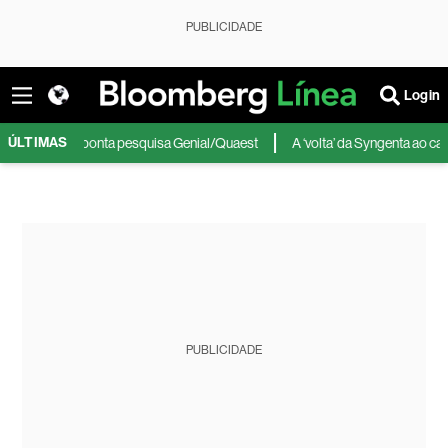
PUBLICIDADE
Login
ÚLTIMAS
o diminui, aponta pesquisa Genial/Quaest
A ‘volta’ da Syngenta ao camp
PUBLICIDADE