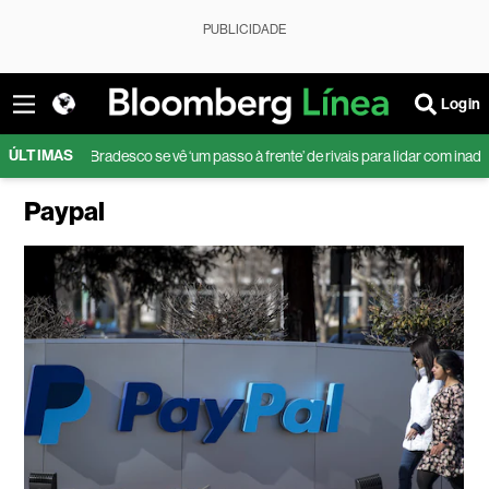
PUBLICIDADE
Login
ÚLTIMAS
adesco se vê ‘um passo à frente’ de rivais para lidar com inadimplência, diz C
Paypal