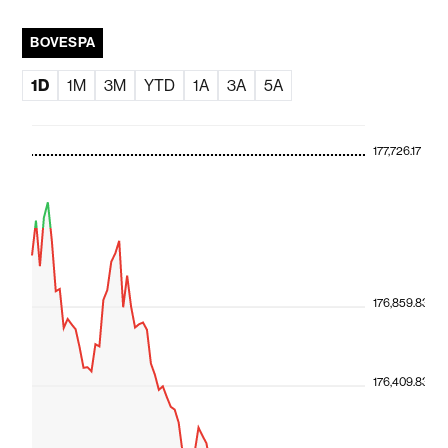
BOVESPA
1D
1M
3M
YTD
1A
3A
5A
177,726.17
176,859.83
176,409.83