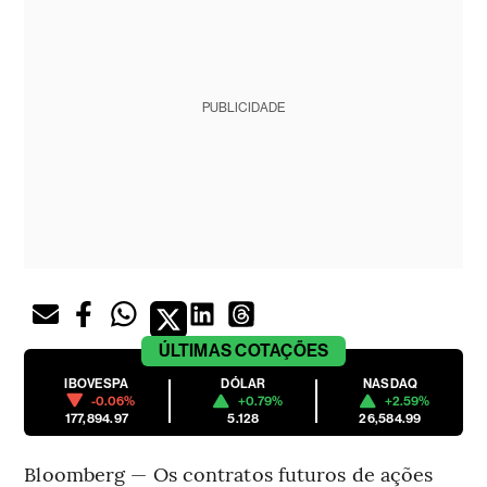
PUBLICIDADE
ÚLTIMAS
COTAÇÕES
IBOVESPA
DÓLAR
NASDAQ
-0.06%
+0.79%
+2.59%
177,894.97
5.128
26,584.99
Bloomberg — Os contratos futuros de ações