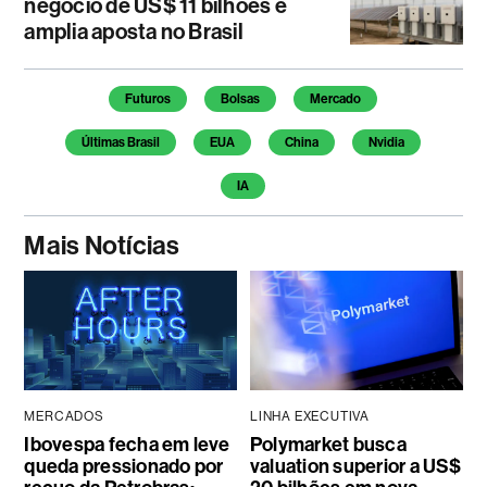
negócio de US$ 11 bilhões e
amplia aposta no Brasil
Temas deste artigo
Futuros
Bolsas
Mercado
Últimas Brasil
EUA
China
Nvidia
IA
Mais Notícias
MERCADOS
LINHA EXECUTIVA
Ibovespa fecha em leve
Polymarket busca
queda pressionado por
valuation superior a US$