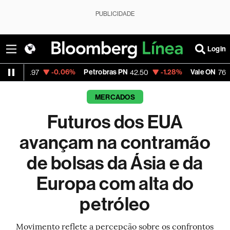
PUBLICIDADE
Login
-0.06%
Petrobras PN
-1.28%
Vale ON
+2.24
42.50
76.31
MERCADOS
Futuros dos EUA
avançam na contramão
de bolsas da Ásia e da
Europa com alta do
petróleo
Movimento reflete a percepção sobre os confrontos