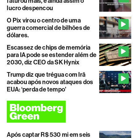
faturou mais, e ainda assim o
lucro despencou
O Pix virou o centro de uma
guerra comercial de bilhões de
dólares.
Escassez de chips de memória
para IA pode se estender além de
2030, diz CEO da SK Hynix
Trump diz que trégua com Irã
acabou após novos ataques dos
EUA: ‘perda de tempo'
Após captar R$ 530 mi em seis