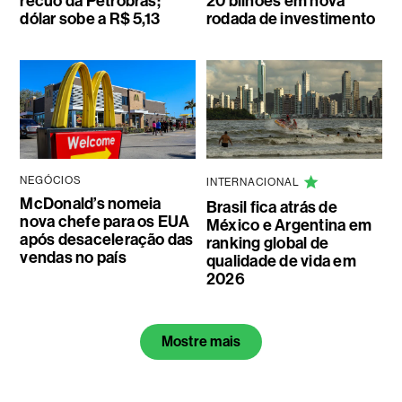
recuo da Petrobras;
20 bilhões em nova
dólar sobe a R$ 5,13
rodada de investimento
NEGÓCIOS
INTERNACIONAL
McDonald’s nomeia
Brasil fica atrás de
nova chefe para os EUA
México e Argentina em
após desaceleração das
ranking global de
vendas no país
qualidade de vida em
2026
Mostre mais