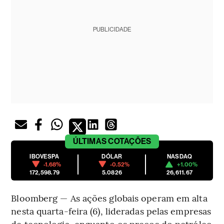
PUBLICIDADE
ÚLTIMAS
COTAÇÕES
IBOVESPA
DÓLAR
NASDAQ
-1.68%
-0.52%
+1.00%
172,598.79
5.0826
26,611.67
Bloomberg — As ações globais operam em alta
nesta quarta-feira (6), lideradas pelas empresas
de tecnologia, enquanto os preços do petróleo