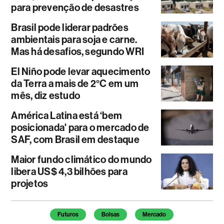
para prevenção de desastres
Brasil pode liderar padrões
ambientais para soja e carne.
Mas há desafios, segundo WRI
El Niño pode levar aquecimento
da Terra a mais de 2°C em um
mês, diz estudo
América Latina está ‘bem
posicionada' para o mercado de
SAF, com Brasil em destaque
Maior fundo climático do mundo
libera US$ 4,3 bilhões para
projetos
Temas deste artigo
Futuros
Bolsas
Mercado