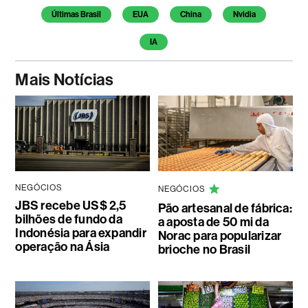
Últimas Brasil
EUA
China
Nvidia
IA
Mais Notícias
NEGÓCIOS
NEGÓCIOS
JBS recebe US$ 2,5
Pão artesanal de fábrica:
bilhões de fundo da
a aposta de 50 mi da
Indonésia para expandir
Norac para popularizar
operação na Ásia
brioche no Brasil