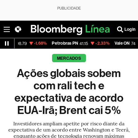
PUBLICIDADE
Login
-1.68%
Petrobras PN
-2.33%
Vale ON
-0.6
.79
41.15
74.94
MERCADOS
Ações globais sobem
com rali tech e
expectativa de acordo
EUA-Irã; Brent cai 5%
Investidores ampliam apetite por risco diante da
expectativa de um acordo entre Washington e Teerã,
enquanto ações de tecnologia renovam máximas