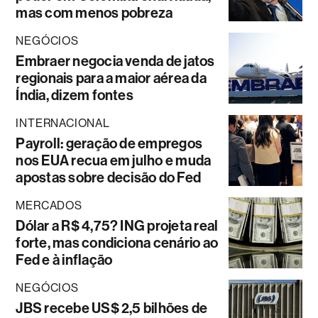
mas com menos pobreza
NEGÓCIOS
Embraer negocia venda de jatos
regionais para a maior aérea da
Índia, dizem fontes
INTERNACIONAL
Payroll: geração de empregos
nos EUA recua em julho e muda
apostas sobre decisão do Fed
MERCADOS
Dólar a R$ 4,75? ING projeta real
forte, mas condiciona cenário ao
Fed e à inflação
NEGÓCIOS
JBS recebe US$ 2,5 bilhões de