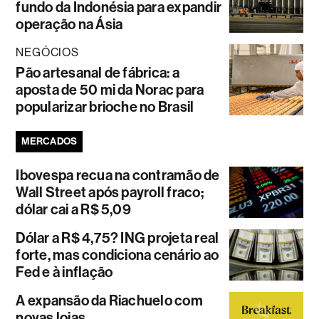
fundo da Indonésia para expandir
operação na Ásia
NEGÓCIOS
Pão artesanal de fábrica: a
aposta de 50 mi da Norac para
popularizar brioche no Brasil
MERCADOS
Ibovespa recua na contramão de
Wall Street após payroll fraco;
dólar cai a R$ 5,09
Dólar a R$ 4,75? ING projeta real
forte, mas condiciona cenário ao
Fed e à inflação
A expansão da Riachuelo com
novas lojas