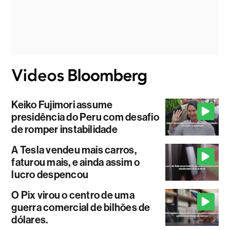
Keiko Fujimori assume
presidência do Peru com desafio
de romper instabilidade
A Tesla vendeu mais carros,
faturou mais, e ainda assim o
lucro despencou
O Pix virou o centro de uma
guerra comercial de bilhões de
dólares.