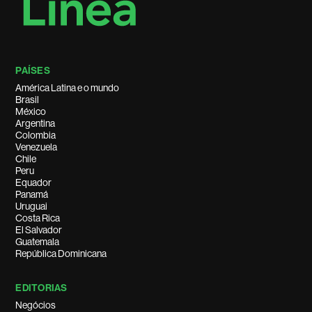
PAÍSES
América Latina e o mundo
Brasil
México
Argentina
Colombia
Venezuela
Chile
Peru
Equador
Panamá
Uruguai
Costa Rica
El Salvador
Guatemala
República Dominicana
EDITORIAS
Negócios