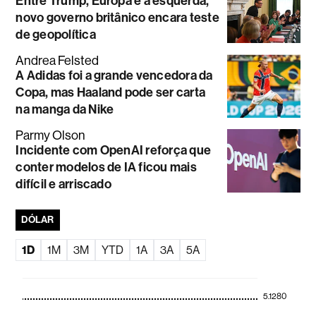
Entre Trump, Europa e a esquerda,
novo governo britânico encara teste
de geopolítica
Andrea Felsted
A Adidas foi a grande vencedora da
Copa, mas Haaland pode ser carta
na manga da Nike
Parmy Olson
Incidente com OpenAI reforça que
conter modelos de IA ficou mais
difícil e arriscado
DÓLAR
1D
1M
3M
YTD
1A
3A
5A
5.1280