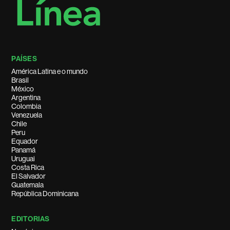
PAÍSES
América Latina e o mundo
Brasil
México
Argentina
Colombia
Venezuela
Chile
Peru
Equador
Panamá
Uruguai
Costa Rica
El Salvador
Guatemala
República Dominicana
EDITORIAS