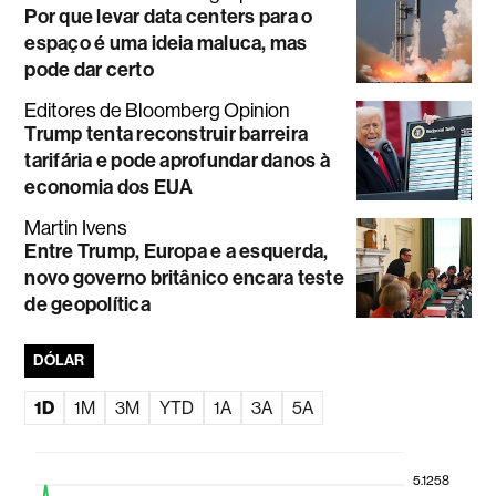
Por que levar data centers para o
espaço é uma ideia maluca, mas
pode dar certo
Editores de Bloomberg Opinion
Trump tenta reconstruir barreira
tarifária e pode aprofundar danos à
economia dos EUA
Martin Ivens
Entre Trump, Europa e a esquerda,
novo governo britânico encara teste
de geopolítica
DÓLAR
1D
1M
3M
YTD
1A
3A
5A
5.1258