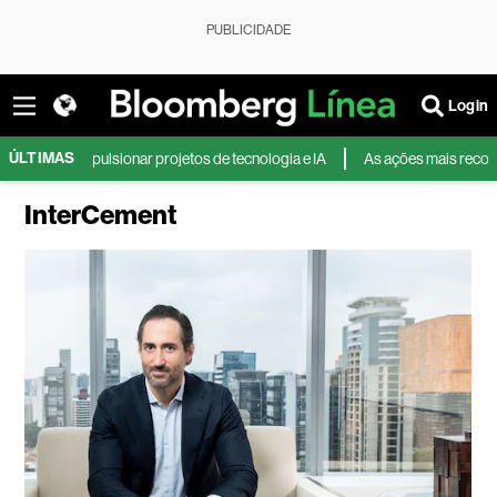
PUBLICIDADE
Login
ÚLTIMAS
ra impulsionar projetos de tecnologia e IA
As ações mais recomendada
InterCement