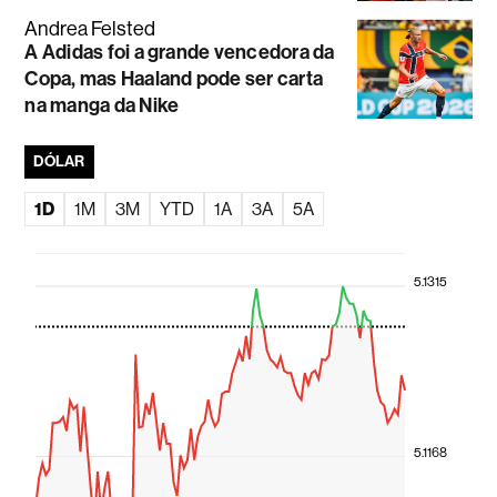
Andrea Felsted
A Adidas foi a grande vencedora da
Copa, mas Haaland pode ser carta
na manga da Nike
DÓLAR
1D
1M
3M
YTD
1A
3A
5A
5.1315
5.1168