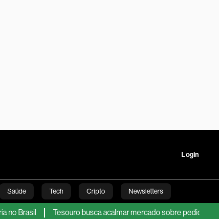
Login
Saúde
Tech
Cripto
Newsletters
asil
Tesouro busca acalmar mercado sobre pedido de US$ 35 b
tartups
Linha Executiva
Opinião
Vídeos