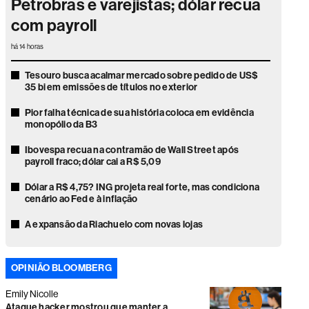
Petrobras e varejistas; dólar recua
com payroll
há 14 horas
Tesouro busca acalmar mercado sobre pedido de US$
35 bi em emissões de títulos no exterior
Pior falha técnica de sua história coloca em evidência
monopólio da B3
Ibovespa recua na contramão de Wall Street após
payroll fraco; dólar cai a R$ 5,09
Dólar a R$ 4,75? ING projeta real forte, mas condiciona
cenário ao Fed e à inflação
A expansão da Riachuelo com novas lojas
Bolsas internacionais ficam estáveis antes de
divulgação de dados sobre emprego nos EUA
OPINIÃO BLOOMBERG
Ibovespa cai 1,23% com pressão de Vale e Bradesco;
Emily Nicolle
dólar recua após decisão do Copom
Ataque hacker mostrou que manter a