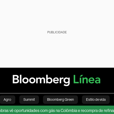
PUBLICIDADE
Agro
Summit
Bloomberg Green
Estilo de vida
ê oportunidades com gás na Colômbia e recompra de refinaria no Br
nanças pessoais
Viagens
Internacional
Brasil
S