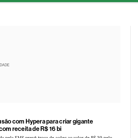
ESG
Soluções de publicidade
Bloomberg Línea
Assina
IDADE
são com Hypera para criar gigante
com receita de R$ 16 bi
da pela EMS prevê troca de ações ao valor de R$ 30 pelo