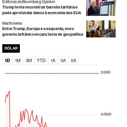
Editores de Bloomberg Opinion
Trump tenta reconstruir barreira tarifária e
O avanço da Loft nas incorporadoras
pode aprofundar danos à economia dos EUA
Ações globais se aproximam de máximas históricas com
temporada de balanços
Martin Ivens
Entre Trump, Europa e a esquerda, novo
Vale e Petrobras caem e limitam o desempenho do
governo britânico encara teste de geopolítica
Ibovespa; dólar avança a R$ 5,09
DÓLAR
Ações globais sobem com recuo do petróleo e alívio da
pressão sobre mercados
1D
1M
3M
YTD
1A
3A
5A
Faria Lima volta o foco para as eleições e gestores veem
disputa presidencial acirrada
5.1090
Novo ciclo à vista? Commodities podem impulsionar
dividendos na América Latina
Bolsa sobe com impulso do Santander Brasil em sessão
marcada por falha técnica
Negociações na B3 atrasam após paralisação
generalizada por problemas técnicos
5.0926
Dólar em queda impulsiona moedas da América Latina;