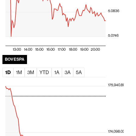
peso colombiano lidera valorização
5.0836
A exportação de tecnologia da Fila do Brasil
Ações globais avançam com rali de fabricantes de chips
e impulso da Amazon
5.0746
Santander propõe comprar fatia restante do Santander
Brasil com prêmio de 15%
13:00
14:00
15:00
16:00
17:00
18:00
19:00
20:00
El Niño ameaça América Latina, e Deutsche Bank
BOVESPA
identifica os países mais expostos
1D
1M
3M
YTD
1A
3A
5A
175,940.80
174,098.03