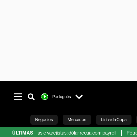
Português
Negócios
Mercados
Linha da Copa
or Petrobras e varejistas; dólar recua com payroll
ÚLTIMAS
Petrobras v
Línea Studios
Podcasts
Inovação
Fi