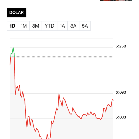
DÓLAR
1D
1M
3M
YTD
1A
3A
5A
5.1258
5.1093
5.1003