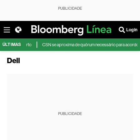
PUBLICIDADE
Login
ÚLTIMAS
ta incerto
CSN se aproxima de quórum necessário para acordo de dívida
Dell
PUBLICIDADE