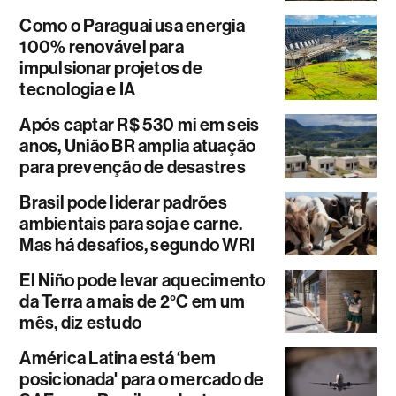
Como o Paraguai usa energia
100% renovável para
impulsionar projetos de
tecnologia e IA
Após captar R$ 530 mi em seis
anos, União BR amplia atuação
para prevenção de desastres
Brasil pode liderar padrões
ambientais para soja e carne.
Mas há desafios, segundo WRI
El Niño pode levar aquecimento
da Terra a mais de 2°C em um
mês, diz estudo
América Latina está ‘bem
posicionada' para o mercado de