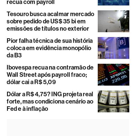
recua com payroll
Tesouro busca acalmar mercado
sobre pedido de US$ 35 bi em
emissões de títulos no exterior
Pior falha técnica de sua história
coloca em evidência monopólio
da B3
Ibovespa recua na contramão de
Wall Street após payroll fraco;
dólar cai a R$ 5,09
Dólar a R$ 4,75? ING projeta real
forte, mas condiciona cenário ao
Fed e à inflação