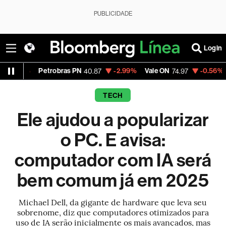
PUBLICIDADE
Login
etrobras PN
-2.99%
Vale ON
-0.56%
Itaú PN
40.87
74.97
40.
TECH
Ele ajudou a popularizar
o PC. E avisa:
computador com IA será
bem comum já em 2025
Michael Dell, da gigante de hardware que leva seu
sobrenome, diz que computadores otimizados para
uso de IA serão inicialmente os mais avançados, mas