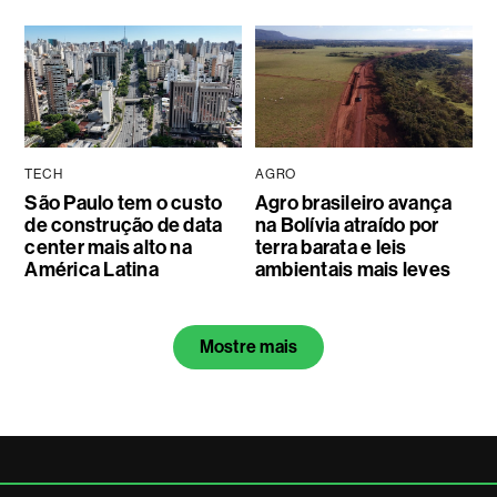
TECH
AGRO
São Paulo tem o custo
Agro brasileiro avança
de construção de data
na Bolívia atraído por
center mais alto na
terra barata e leis
América Latina
ambientais mais leves
Mostre mais