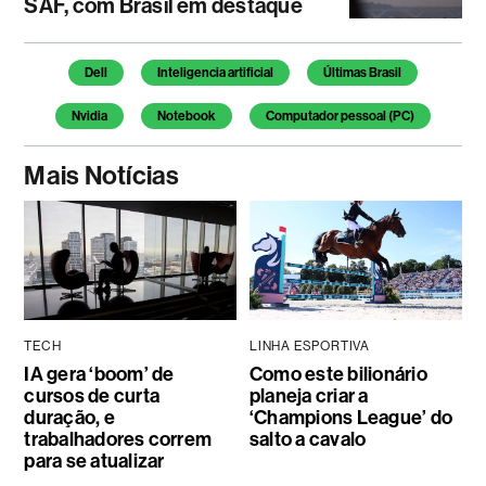
SAF, com Brasil em destaque
Temas deste artigo
Dell
Inteligencia artificial
Últimas Brasil
Nvidia
Notebook
Computador pessoal (PC)
Mais Notícias
TECH
LINHA ESPORTIVA
IA gera ‘boom’ de
Como este bilionário
cursos de curta
planeja criar a
duração, e
‘Champions League’ do
trabalhadores correm
salto a cavalo
para se atualizar