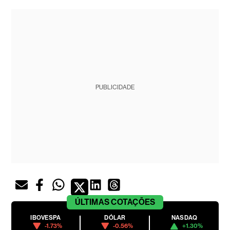
PUBLICIDADE
ÚLTIMAS
COTAÇÕES
IBOVESPA
DÓLAR
NASDAQ
-1.73%
-0.56%
+1.30%