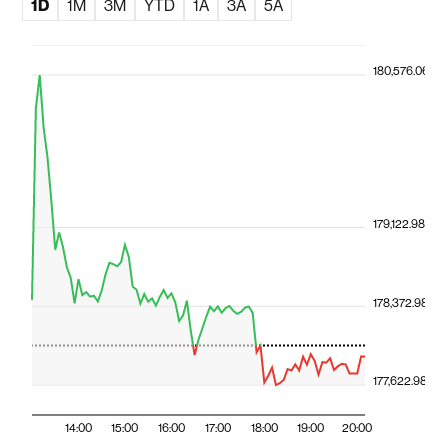
1D
1M
3M
YTD
1A
3A
5A
180,576.06
179,122.98
178,372.98
177,622.98
14:00
15:00
16:00
17:00
18:00
19:00
20:00