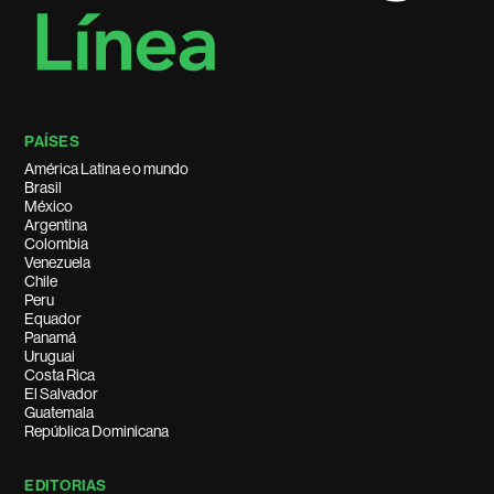
PAÍSES
América Latina e o mundo
Brasil
México
Argentina
Colombia
Venezuela
Chile
Peru
Equador
Panamá
Uruguai
Costa Rica
El Salvador
Guatemala
República Dominicana
EDITORIAS