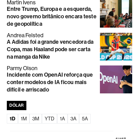
Martin Ivens
Entre Trump, Europa e a esquerda,
novo governo britânico encara teste
de geopolítica
Andrea Felsted
A Adidas foi a grande vencedora da
Copa, mas Haaland pode ser carta
na manga da Nike
Parmy Olson
Incidente com OpenAI reforça que
conter modelos de IA ficou mais
difícil e arriscado
DÓLAR
1D
1M
3M
YTD
1A
3A
5A