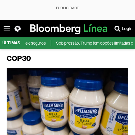
PUBLICIDADE
Login
ÚLTIMAS
s e seguros
Sob pressão, Trump tem opções limitadas para reduzir os pre
COP30