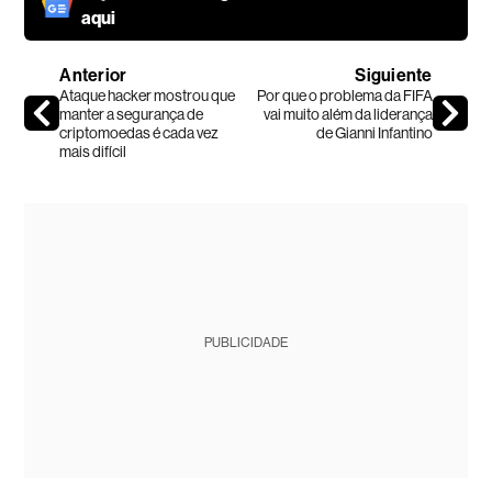
aqui
Anterior
Siguiente
Ataque hacker mostrou que
Por que o problema da FIFA
manter a segurança de
vai muito além da liderança
criptomoedas é cada vez
de Gianni Infantino
mais difícil
PUBLICIDADE