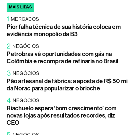
MAIS LIDAS
1
MERCADOS
Pior falha técnica de sua história coloca em
evidência monopólio da B3
2
NEGÓCIOS
Petrobras vê oportunidades com gás na
Colômbia e recompra de refinaria no Brasil
3
NEGÓCIOS
Pão artesanal de fábrica: a aposta de R$ 50 mi
da Norac para popularizar o brioche
4
NEGÓCIOS
Riachuelo espera ‘bom crescimento’ com
novas lojas após resultados recordes, diz
CEO
5
NEGÓCIOS