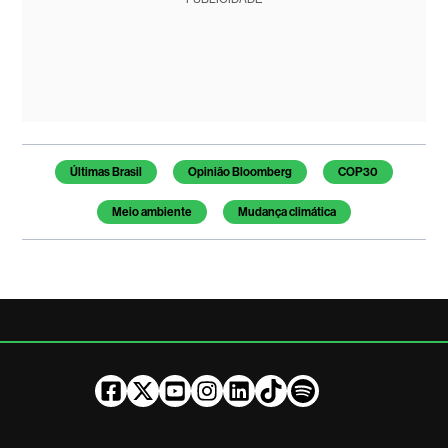
Temas deste artigo
Últimas Brasil
Opinião Bloomberg
COP30
Meio ambiente
Mudança climática