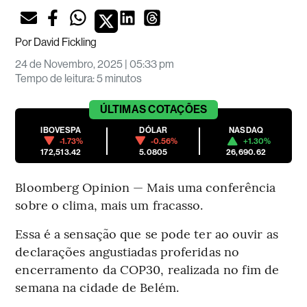
Por
David Fickling
24 de Novembro, 2025 | 05:33 pm
Tempo de leitura
:
5 minutos
ÚLTIMAS
COTAÇÕES
IBOVESPA
DÓLAR
NASDAQ
-1.73%
-0.56%
+1.30%
172,513.42
5.0805
26,690.62
Bloomberg Opinion — Mais uma conferência
sobre o clima, mais um fracasso.
Essa é a sensação que se pode ter ao ouvir as
declarações angustiadas proferidas no
encerramento da COP30, realizada no fim de
semana na cidade de Belém.