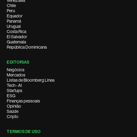
Venezuela
Chile
Peru
Equador
Panamá
Uruguai
Costa Rica
El Salvador
Guatemala
República Dominicana
EDITORIAS
Negócios
Mercados
Listas de Bloomberg Línea
Tech - AI
Startups
ESG
Finanças pessoais
Opinião
Saúde
Cripto
TERMOS DE USO