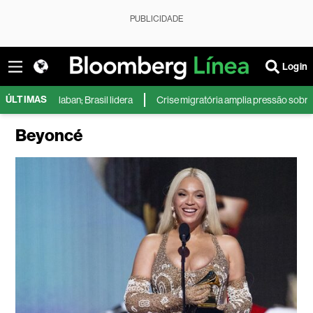
PUBLICIDADE
Login
ÚLTIMAS
Felaban; Brasil lidera
Crise migratória amplia pressão sobre premiê es
Beyoncé