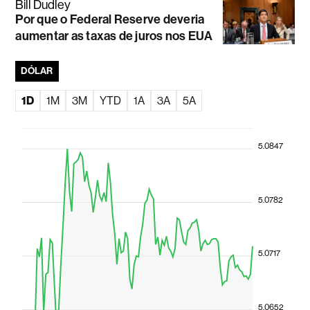
Bill Dudley
Por que o Federal Reserve deveria
aumentar as taxas de juros nos EUA
DÓLAR
1D
1M
3M
YTD
1A
3A
5A
5.0847
5.0782
5.0717
5.0652