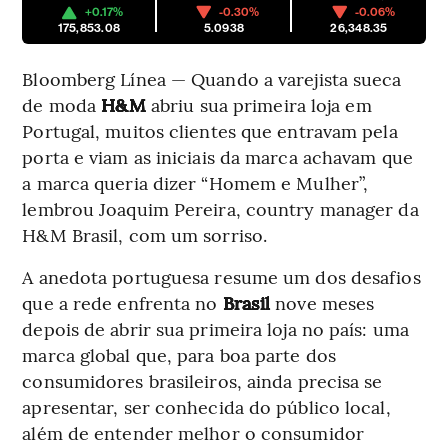
+0.17%
-0.30%
-0.06%
175,853.08
5.0938
26,348.35
Bloomberg Línea — Quando a varejista sueca
de moda
H&M
abriu sua primeira loja em
Portugal, muitos clientes que entravam pela
porta e viam as iniciais da marca achavam que
a marca queria dizer “Homem e Mulher”,
lembrou Joaquim Pereira, country manager da
H&M Brasil, com um sorriso.
A anedota portuguesa resume um dos desafios
que a rede enfrenta no
Brasil
nove meses
depois de abrir sua primeira loja no país: uma
marca global que, para boa parte dos
consumidores brasileiros, ainda precisa se
apresentar, ser conhecida do público local,
além de entender melhor o consumidor