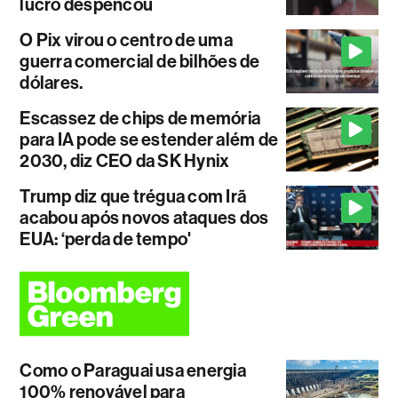
lucro despencou
O Pix virou o centro de uma
guerra comercial de bilhões de
dólares.
Escassez de chips de memória
para IA pode se estender além de
2030, diz CEO da SK Hynix
Trump diz que trégua com Irã
acabou após novos ataques dos
EUA: ‘perda de tempo'
Como o Paraguai usa energia
100% renovável para