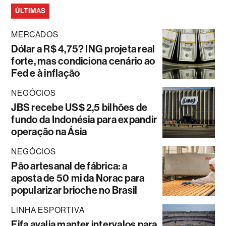
ÚLTIMAS
MERCADOS
Dólar a R$ 4,75? ING projeta real
forte, mas condiciona cenário ao
Fed e à inflação
NEGÓCIOS
JBS recebe US$ 2,5 bilhões de
fundo da Indonésia para expandir
operação na Ásia
NEGÓCIOS
Pão artesanal de fábrica: a
aposta de 50 mi da Norac para
popularizar brioche no Brasil
LINHA ESPORTIVA
Fifa avalia manter intervalos para