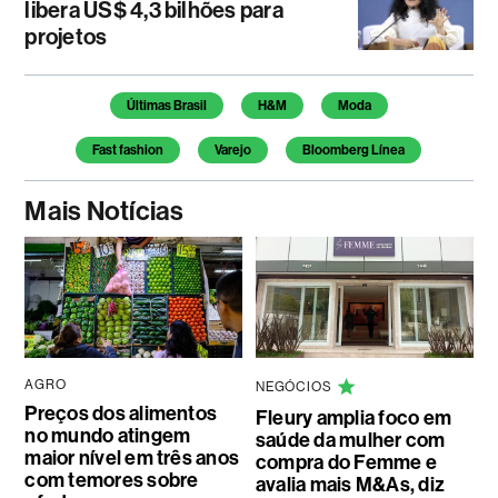
libera US$ 4,3 bilhões para
projetos
Temas deste artigo
Últimas Brasil
H&M
Moda
Fast fashion
Varejo
Bloomberg Línea
Mais Notícias
AGRO
NEGÓCIOS
Preços dos alimentos
Fleury amplia foco em
no mundo atingem
saúde da mulher com
maior nível em três anos
compra do Femme e
com temores sobre
avalia mais M&As, diz