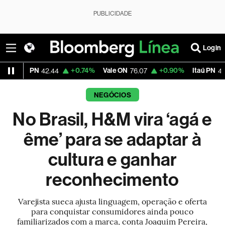
PUBLICIDADE
Login
+0.74%
Vale ON
+0.90%
Itaú PN
+0.10%
42.44
76.07
41.87
NEGÓCIOS
No Brasil, H&M vira ‘agá e
ême’ para se adaptar à
cultura e ganhar
reconhecimento
Varejista sueca ajusta linguagem, operação e oferta
para conquistar consumidores ainda pouco
familiarizados com a marca, conta Joaquim Pereira,