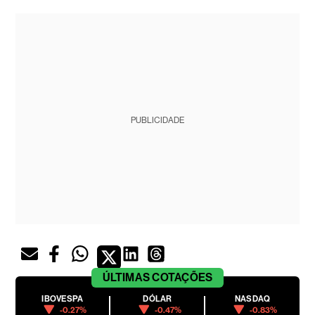
PUBLICIDADE
ÚLTIMAS
COTAÇÕES
IBOVESPA
DÓLAR
NASDAQ
-0.27%
-0.47%
-0.83%