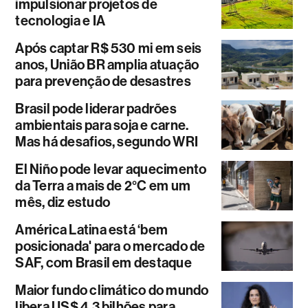
impulsionar projetos de
tecnologia e IA
Após captar R$ 530 mi em seis
anos, União BR amplia atuação
para prevenção de desastres
Brasil pode liderar padrões
ambientais para soja e carne.
Mas há desafios, segundo WRI
El Niño pode levar aquecimento
da Terra a mais de 2°C em um
mês, diz estudo
América Latina está ‘bem
posicionada' para o mercado de
SAF, com Brasil em destaque
Maior fundo climático do mundo
libera US$ 4,3 bilhões para