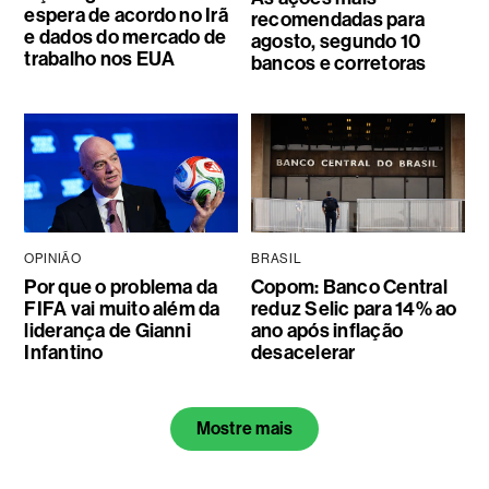
espera de acordo no Irã
recomendadas para
e dados do mercado de
agosto, segundo 10
trabalho nos EUA
bancos e corretoras
OPINIÃO
BRASIL
Por que o problema da
Copom: Banco Central
FIFA vai muito além da
reduz Selic para 14% ao
liderança de Gianni
ano após inflação
Infantino
desacelerar
Mostre mais