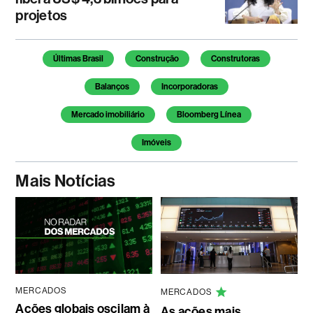
projetos
Temas deste artigo
Últimas Brasil
Construção
Construtoras
Balanços
Incorporadoras
Mercado imobiliário
Bloomberg Línea
Imóveis
Mais Notícias
MERCADOS
MERCADOS
Ações globais oscilam à
As ações mais