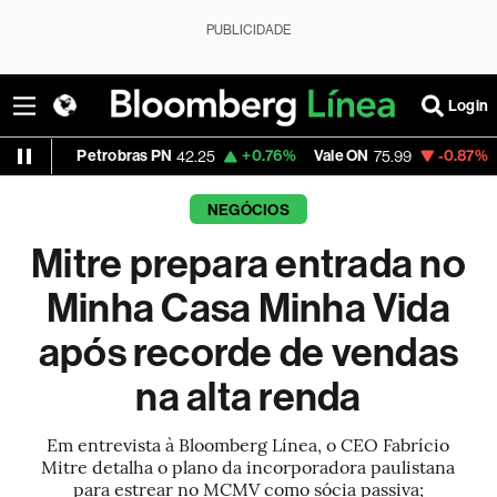
PUBLICIDADE
Login
Petrobras PN
+0.76%
Vale ON
-0.87%
Itaú PN
42.25
75.99
4
NEGÓCIOS
Mitre prepara entrada no
Minha Casa Minha Vida
após recorde de vendas
na alta renda
Em entrevista à Bloomberg Línea, o CEO Fabrício
Mitre detalha o plano da incorporadora paulistana
para estrear no MCMV como sócia passiva;