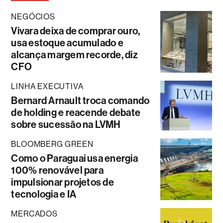
NEGÓCIOS
Vivara deixa de comprar ouro,
usa estoque acumulado e
alcança margem recorde, diz
CFO
LINHA EXECUTIVA
Bernard Arnault troca comando
de holding e reacende debate
sobre sucessão na LVMH
BLOOMBERG GREEN
Como o Paraguai usa energia
100% renovável para
impulsionar projetos de
tecnologia e IA
MERCADOS