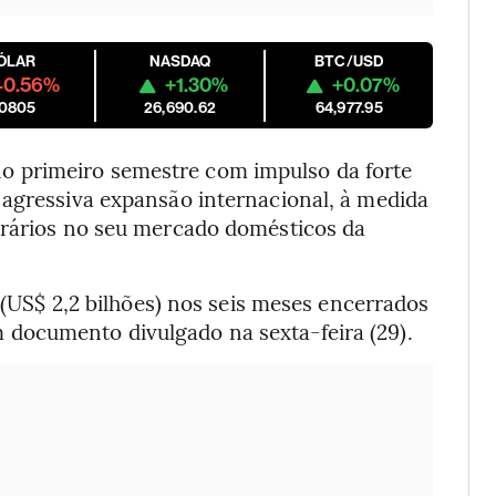
ÓLAR
NASDAQ
BTC/USD
-0.56%
+1.30%
+0.07%
.0805
26,690.62
64,977.95
 primeiro semestre com impulso da forte
 agressiva expansão internacional, à medida
trários no seu mercado domésticos da
s (US$ 2,2 bilhões) nos seis meses encerrados
documento divulgado na sexta-feira (29).