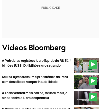
PUBLICIDADE
A Petrobras registrou lucro líquido de R$ 52,4
bilhões (US$ 10,4 bilhões) no segundo
Keiko Fujimori assume presidência do Peru
com desafio de romper instabilidade
A Tesla vendeu mais carros, faturou mais, e
ainda assim o lucro despencou