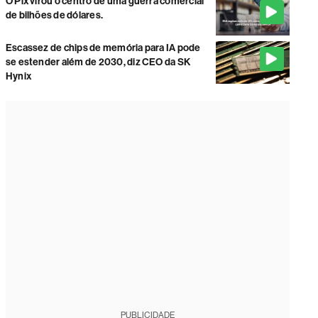
O Pix virou o centro de uma guerra comercial
de bilhões de dólares.
Escassez de chips de memória para IA pode
se estender além de 2030, diz CEO da SK
Hynix
PUBLICIDADE