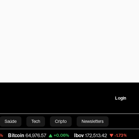
Login
Saúde
Tech
Cripto
Newsletters
in
64,976.57
Ibov
172,513.42
Petrobras 
+0.06%
-1.73%
tartups
Linha Executiva
Opinião
Vídeos