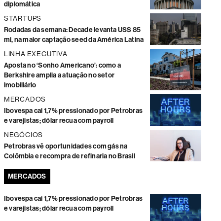
diplomática
STARTUPS
Rodadas da semana: Decade levanta US$ 85
mi, na maior captação seed da América Latina
LINHA EXECUTIVA
Aposta no ‘Sonho Americano’: como a
Berkshire amplia a atuação no setor
imobiliário
MERCADOS
Ibovespa cai 1,7% pressionado por Petrobras
e varejistas; dólar recua com payroll
NEGÓCIOS
Petrobras vê oportunidades com gás na
Colômbia e recompra de refinaria no Brasil
MERCADOS
Ibovespa cai 1,7% pressionado por Petrobras
e varejistas; dólar recua com payroll