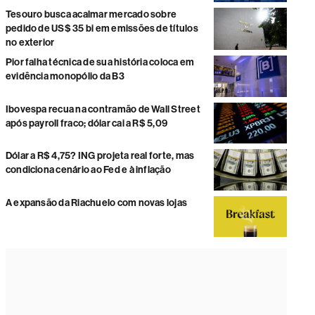
Tesouro busca acalmar mercado sobre
pedido de US$ 35 bi em emissões de títulos
no exterior
Pior falha técnica de sua história coloca em
evidência monopólio da B3
Ibovespa recua na contramão de Wall Street
após payroll fraco; dólar cai a R$ 5,09
Dólar a R$ 4,75? ING projeta real forte, mas
condiciona cenário ao Fed e à inflação
A expansão da Riachuelo com novas lojas