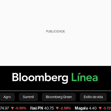
PUBLICIDADE
Agro
Summit
Bloomberg Green
Estilo de vida
Itaú PN
40.75
Magalu
4.40
Bitco
-0.56%
-2.58%
-3.72%
nanças pessoais
Viagens
Internacional
Brasil
S