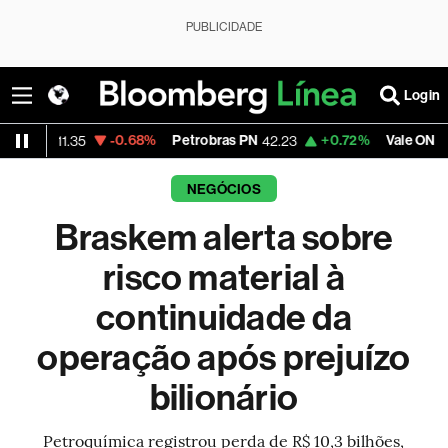
PUBLICIDADE
Login
-0.68%
Petrobras PN
+0.72%
Vale ON
-0
.35
42.23
75.94
NEGÓCIOS
Braskem alerta sobre
risco material à
continuidade da
operação após prejuízo
bilionário
Petroquímica registrou perda de R$ 10,3 bilhões,