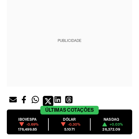
PUBLICIDADE
ÚLTIMAS
COTAÇÕES
IBOVESPA
DÓLAR
NASDAQ
-0.69%
-0.30%
+0.03%
176,499.85
5.1071
26,372.09