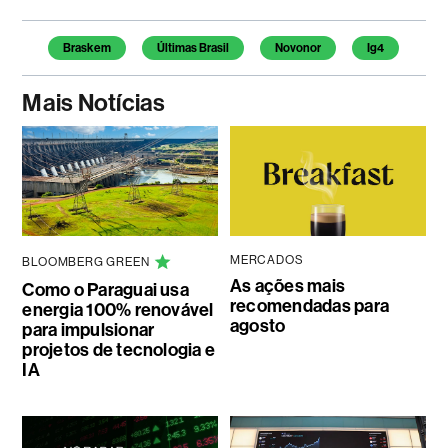
Temas deste artigo
Braskem
Últimas Brasil
Novonor
Ig4
Mais Notícias
MERCADOS
BLOOMBERG GREEN
As ações mais
Como o Paraguai usa
recomendadas para
energia 100% renovável
agosto
para impulsionar
projetos de tecnologia e
IA