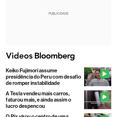
PUBLICIDADE
Keiko Fujimori assume
presidência do Peru com desafio
de romper instabilidade
A Tesla vendeu mais carros,
faturou mais, e ainda assim o
lucro despencou
O Pix virou o centro de uma