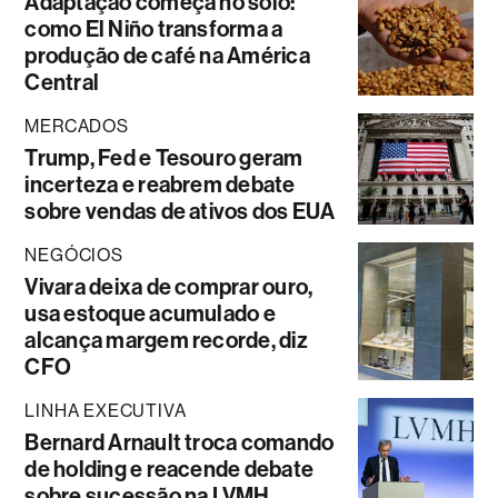
Adaptação começa no solo:
como El Niño transforma a
produção de café na América
Central
MERCADOS
Trump, Fed e Tesouro geram
incerteza e reabrem debate
sobre vendas de ativos dos EUA
NEGÓCIOS
Vivara deixa de comprar ouro,
usa estoque acumulado e
alcança margem recorde, diz
CFO
LINHA EXECUTIVA
Bernard Arnault troca comando
de holding e reacende debate
sobre sucessão na LVMH