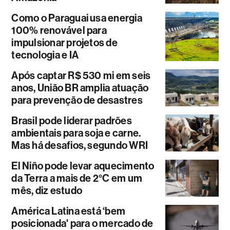
Como o Paraguai usa energia
100% renovável para
impulsionar projetos de
tecnologia e IA
Após captar R$ 530 mi em seis
anos, União BR amplia atuação
para prevenção de desastres
Brasil pode liderar padrões
ambientais para soja e carne.
Mas há desafios, segundo WRI
El Niño pode levar aquecimento
da Terra a mais de 2°C em um
mês, diz estudo
América Latina está ‘bem
posicionada' para o mercado de