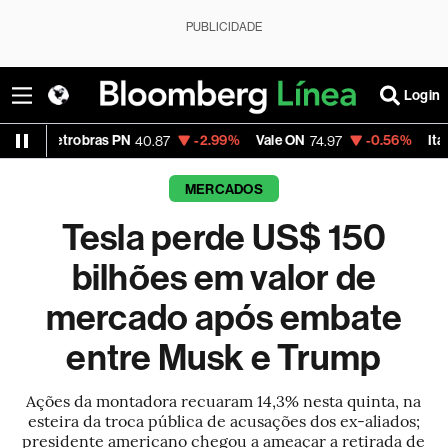
PUBLICIDADE
Login
obras PN
-2.99%
Vale ON
-0.56%
Itaú PN
40.87
74.97
40.75
MERCADOS
Tesla perde US$ 150
bilhões em valor de
mercado após embate
entre Musk e Trump
Ações da montadora recuaram 14,3% nesta quinta, na
esteira da troca pública de acusações dos ex-aliados;
presidente americano chegou a ameaçar a retirada de