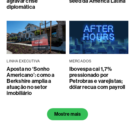
agravar crise
seed da América Latina
diplomática
LINHA EXECUTIVA
MERCADOS
Aposta no ‘Sonho
Ibovespa cai 1,7%
Americano’: como a
pressionado por
Berkshire amplia a
Petrobras e varejistas;
atuação no setor
dólar recua com payroll
imobiliário
Mostre mais