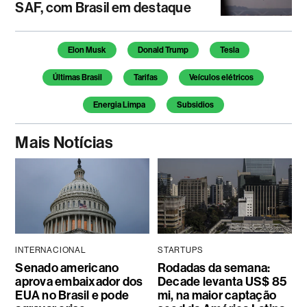
SAF, com Brasil em destaque
Temas deste artigo
Elon Musk
Donald Trump
Tesla
Últimas Brasil
Tarifas
Veículos elétricos
Energia Limpa
Subsidios
Mais Notícias
INTERNACIONAL
STARTUPS
Senado americano
Rodadas da semana:
aprova embaixador dos
Decade levanta US$ 85
EUA no Brasil e pode
mi, na maior captação