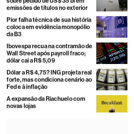
sobre pedido de US$ 35 bi em
emissões de títulos no exterior
Pior falha técnica de sua história
coloca em evidência monopólio
da B3
Ibovespa recua na contramão de
Wall Street após payroll fraco;
dólar cai a R$ 5,09
Dólar a R$ 4,75? ING projeta real
forte, mas condiciona cenário ao
Fed e à inflação
A expansão da Riachuelo com
novas lojas