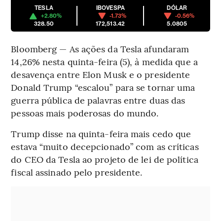
TESLA
IBOVESPA
DÓLAR
+2.80%
-1.73%
-0.56%
328.50
172,513.42
5.0805
Bloomberg — As ações da Tesla afundaram
14,26% nesta quinta-feira (5), à medida que a
desavença entre Elon Musk e o presidente
Donald Trump “escalou” para se tornar uma
guerra pública de palavras entre duas das
pessoas mais poderosas do mundo.
Trump disse na quinta-feira mais cedo que
estava “muito decepcionado” com as críticas
do CEO da Tesla ao projeto de lei de política
fiscal assinado pelo presidente.