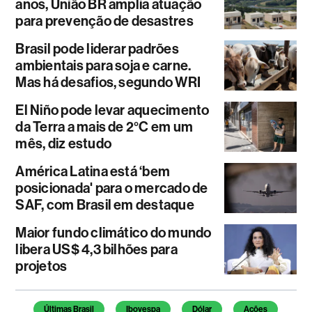
anos, União BR amplia atuação
para prevenção de desastres
Brasil pode liderar padrões
ambientais para soja e carne.
Mas há desafios, segundo WRI
El Niño pode levar aquecimento
da Terra a mais de 2°C em um
mês, diz estudo
América Latina está ‘bem
posicionada' para o mercado de
SAF, com Brasil em destaque
Maior fundo climático do mundo
libera US$ 4,3 bilhões para
projetos
Temas deste artigo
Últimas Brasil
Ibovespa
Dólar
Ações