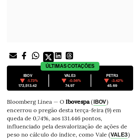
ÚLTIMAS
COTAÇÕES
IBOV
VALE3
PETR3
-1.73%
-0.56%
-3.42%
172,513.42
74.97
45.69
Bloomberg Línea — O
Ibovespa
(
)
IBOV
encerrou o pregão desta terça-feira (9) em
queda de 0,74%, aos 131.446 pontos,
influenciado pela desvalorização de ações de
peso no cálculo do índice, como Vale (
)
VALE3