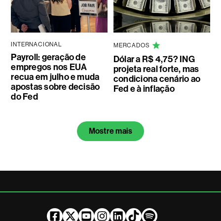
INTERNACIONAL
MERCADOS
Payroll: geração de
Dólar a R$ 4,75? ING
empregos nos EUA
projeta real forte, mas
recua em julho e muda
condiciona cenário ao
apostas sobre decisão
Fed e à inflação
do Fed
Mostre mais