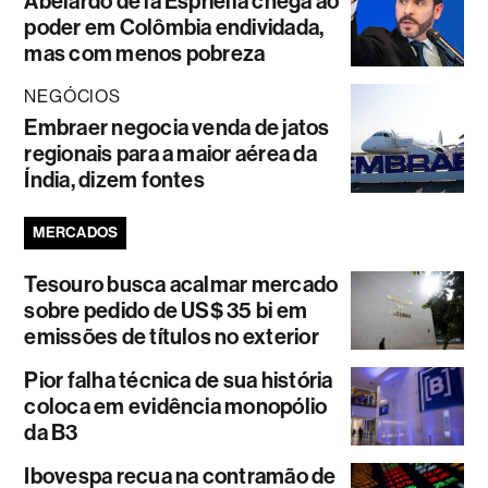
Abelardo de la Espriella chega ao
poder em Colômbia endividada,
mas com menos pobreza
NEGÓCIOS
Embraer negocia venda de jatos
regionais para a maior aérea da
Índia, dizem fontes
MERCADOS
Tesouro busca acalmar mercado
sobre pedido de US$ 35 bi em
emissões de títulos no exterior
Pior falha técnica de sua história
coloca em evidência monopólio
da B3
Ibovespa recua na contramão de