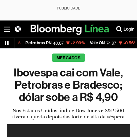
PUBLICIDADE
Login
Petrobras PN
-2.99%
Vale ON
-0.56%
Itaú PN
40.87
74.97
MERCADOS
Ibovespa cai com Vale,
Petrobras e Bradesco;
dólar sobe a R$ 4,90
Nos Estados Unidos, índice Dow Jones e S&P 500
tiveram queda depois das forte de alta da véspera