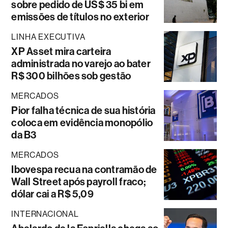
sobre pedido de US$ 35 bi em
emissões de títulos no exterior
LINHA EXECUTIVA
XP Asset mira carteira
administrada no varejo ao bater
R$ 300 bilhões sob gestão
MERCADOS
Pior falha técnica de sua história
coloca em evidência monopólio
da B3
MERCADOS
Ibovespa recua na contramão de
Wall Street após payroll fraco;
dólar cai a R$ 5,09
INTERNACIONAL