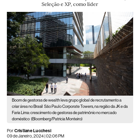
Seleção e XP, como líder
Boom de gestoras de wealth leva grupo global de recrutamento a
criar área no Brasil
São Paulo Corporate Towers, na região da JK e da
Faria Lima: crescimento de gestoras de patrimônio no mercado
doméstico
(Bloomberg/Patricia Monteiro)
Por
Cristiane Lucchesi
09 de Janeiro, 2024 | 02:06 PM