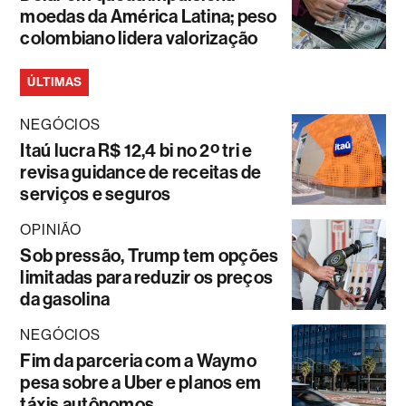
moedas da América Latina; peso
colombiano lidera valorização
ÚLTIMAS
NEGÓCIOS
Itaú lucra R$ 12,4 bi no 2º tri e
revisa guidance de receitas de
serviços e seguros
OPINIÃO
Sob pressão, Trump tem opções
limitadas para reduzir os preços
da gasolina
NEGÓCIOS
Fim da parceria com a Waymo
pesa sobre a Uber e planos em
táxis autônomos