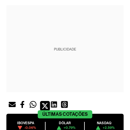
PUBLICIDADE
ÚLTIMAS
COTAÇÕES
IBOVESPA
DÓLAR
NASDAQ
-0.06%
+0.79%
+2.59%