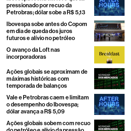
pressionado por recuo da
Petrobras; dólar sobe a R$ 5,13
Ibovespa sobe antes do Copom
em dia de queda dos juros
futuros e alívio no petróleo
O avanço da Loft nas
incorporadoras
Ações globais se aproximam de
máximas históricas com
temporada de balanços
Vale e Petrobras caem e limitam
o desempenho do Ibovespa;
dólar avança a R$ 5,09
Ações globais sobem com recuo
do petróleo e alívio da pressão