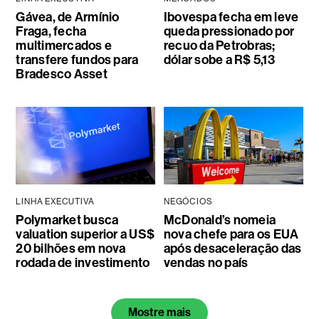
Gávea, de Armínio
Ibovespa fecha em leve
Fraga, fecha
queda pressionado por
multimercados e
recuo da Petrobras;
transfere fundos para
dólar sobe a R$ 5,13
Bradesco Asset
LINHA EXECUTIVA
NEGÓCIOS
Polymarket busca
McDonald’s nomeia
valuation superior a US$
nova chefe para os EUA
20 bilhões em nova
após desaceleração das
rodada de investimento
vendas no país
Mostre mais