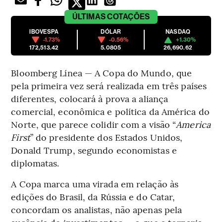
ÚLTIMAS
COTAÇÕES
IBOVESPA
DÓLAR
NASDAQ
-1.73%
-0.56%
+1.30%
172,513.42
5.0805
26,690.62
Bloomberg Línea — A Copa do Mundo, que
pela primeira vez será realizada em três países
diferentes, colocará à prova a aliança
comercial, econômica e política da América do
Norte, que parece colidir com a visão “
America
First
” do presidente dos Estados Unidos,
Donald Trump, segundo economistas e
diplomatas.
A Copa marca uma virada em relação às
edições do Brasil, da Rússia e do Catar,
concordam os analistas, não apenas pela