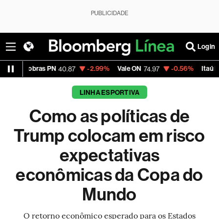
PUBLICIDADE
Login
as PN
-2.99%
Vale ON
-0.56%
Itaú PN
-
40.87
74.97
40.75
LINHA ESPORTIVA
Como as políticas de
Trump colocam em risco
expectativas
econômicas da Copa do
Mundo
O retorno econômico esperado para os Estados