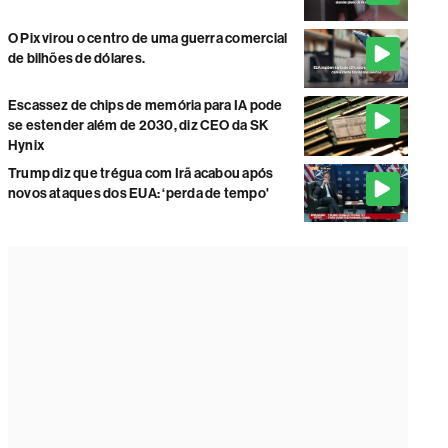
O Pix virou o centro de uma guerra comercial
de bilhões de dólares.
Escassez de chips de memória para IA pode
se estender além de 2030, diz CEO da SK
Hynix
Trump diz que trégua com Irã acabou após
novos ataques dos EUA: ‘perda de tempo'