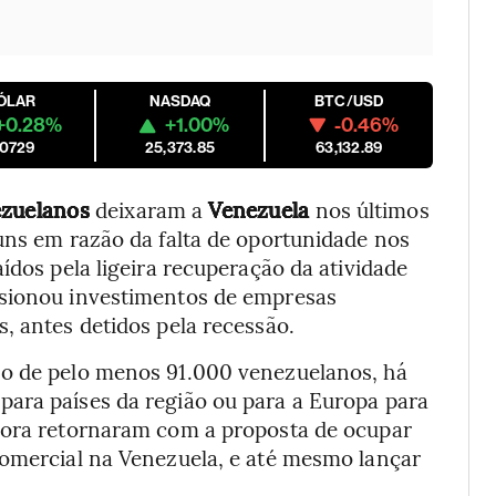
ÓLAR
NASDAQ
BTC/USD
+0.28%
+1.00%
-0.46%
.0729
25,373.85
63,132.89
ezuelanos
deixaram a
Venezuela
nos últimos
uns em razão da falta de oportunidade nos
ídos pela ligeira recuperação da atividade
lsionou investimentos de empresas
, antes detidos pela recessão.
no de pelo menos 91.000 venezuelanos, há
ara países da região ou para a Europa para
agora retornaram com a proposta de ocupar
comercial na Venezuela, e até mesmo lançar