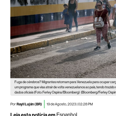
Fuga de cérebros? Migrantes retornam para Venezuela para ocupar carg
um programa que visa atrair de volta venezuelanos ao país, tendo traz
dados oficiais (Foto: Ferley Ospina/Bloomberg)
(Bloomberg/Ferley Ospi
Por
Raylí Luján (BR)
19 de Agosto, 2023 | 02:28 PM
Leia esta notícia em
Espanhol