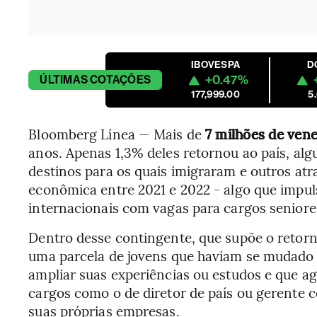
IBOVESPA
D
+0.47%
ÚLTIMAS
COTAÇÕES
177,999.00
5
Bloomberg Línea — Mais de
7 milhões de ven
anos. Apenas 1,3% deles retornou ao país, alg
destinos para os quais imigraram e outros atra
econômica entre 2021 e 2022 - algo que impu
internacionais com vagas para cargos seniores
Dentro desse contingente, que supõe o retor
uma parcela de jovens que haviam se mudado p
ampliar suas experiências ou estudos e que 
cargos como o de diretor de país ou gerente 
suas próprias empresas.