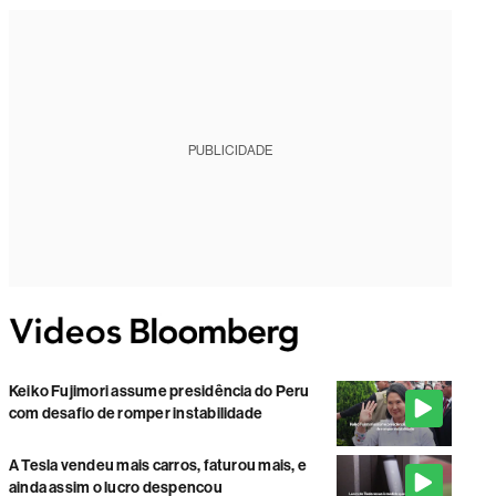
PUBLICIDADE
Keiko Fujimori assume presidência do Peru
com desafio de romper instabilidade
A Tesla vendeu mais carros, faturou mais, e
ainda assim o lucro despencou