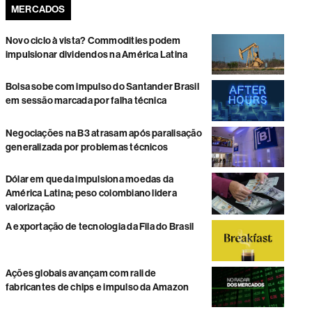
MERCADOS
Novo ciclo à vista? Commodities podem
impulsionar dividendos na América Latina
Bolsa sobe com impulso do Santander Brasil
em sessão marcada por falha técnica
Negociações na B3 atrasam após paralisação
generalizada por problemas técnicos
Dólar em queda impulsiona moedas da
América Latina; peso colombiano lidera
valorização
A exportação de tecnologia da Fila do Brasil
Ações globais avançam com rali de
fabricantes de chips e impulso da Amazon