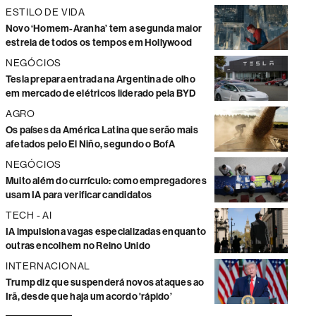
ESTILO DE VIDA
Novo ‘Homem-Aranha’ tem a segunda maior
estreia de todos os tempos em Hollywood
NEGÓCIOS
Tesla prepara entrada na Argentina de olho
em mercado de elétricos liderado pela BYD
AGRO
Os países da América Latina que serão mais
afetados pelo El Niño, segundo o BofA
NEGÓCIOS
Muito além do currículo: como empregadores
usam IA para verificar candidatos
TECH - AI
IA impulsiona vagas especializadas enquanto
outras encolhem no Reino Unido
INTERNACIONAL
Trump diz que suspenderá novos ataques ao
Irã, desde que haja um acordo 'rápido’