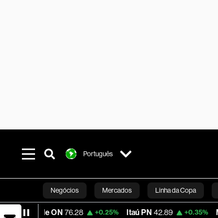
Português
Negócios
Mercados
Linha da Copa
Vale ON
76.28
Itaú PN
42.89
Magalu
5
+0.25%
+0.35%
Línea Studios
Podcasts
Inovação
Fi