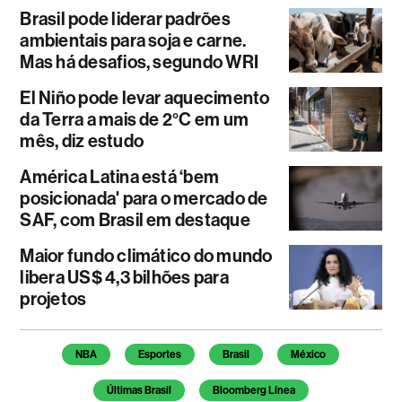
Brasil pode liderar padrões
ambientais para soja e carne.
Mas há desafios, segundo WRI
El Niño pode levar aquecimento
da Terra a mais de 2°C em um
mês, diz estudo
América Latina está ‘bem
posicionada' para o mercado de
SAF, com Brasil em destaque
Maior fundo climático do mundo
libera US$ 4,3 bilhões para
projetos
Temas deste artigo
NBA
Esportes
Brasil
México
Últimas Brasil
Bloomberg Línea