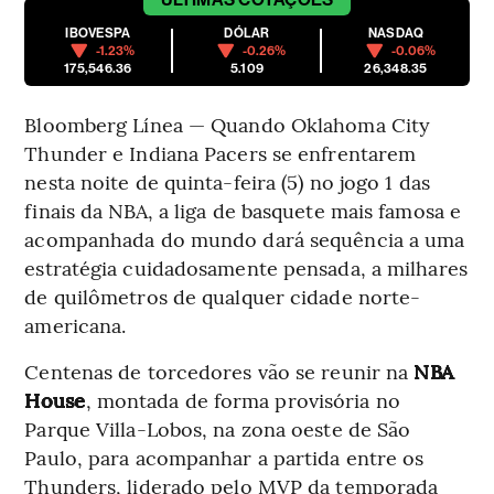
IBOVESPA
DÓLAR
NASDAQ
-1.23%
-0.26%
-0.06%
175,546.36
5.109
26,348.35
Bloomberg Línea — Quando Oklahoma City
Thunder e Indiana Pacers se enfrentarem
nesta noite de quinta-feira (5) no jogo 1 das
finais da NBA, a liga de basquete mais famosa e
acompanhada do mundo dará sequência a uma
estratégia cuidadosamente pensada, a milhares
de quilômetros de qualquer cidade norte-
americana.
Centenas de torcedores vão se reunir na
NBA
House
, montada de forma provisória no
Parque Villa-Lobos, na zona oeste de São
Paulo, para acompanhar a partida entre os
Thunders, liderado pelo MVP da temporada