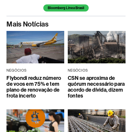
Bloomberg Línea Brasil
Mais Notícias
NEGÓCIOS
NEGÓCIOS
Flybondi reduz número
CSN se aproxima de
de voos em 75% e tem
quórum necessário para
plano de renovação de
acordo de dívida, dizem
frota incerto
fontes