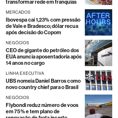
transformar rede em franquias
MERCADOS
Ibovespa cai 1,23% com pressão
de Vale e Bradesco; dólar recua
após decisão do Copom
NEGÓCIOS
CEO de gigante do petróleo dos
EUA anuncia aposentadoria após
14 anos no cargo
LINHA EXECUTIVA
UBS nomeia Daniel Barros como
novo country chief para o Brasil
NEGÓCIOS
Flybondi reduz número de voos
em 75% e tem plano de
renovação de frota incerto