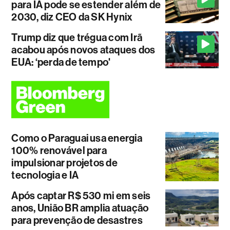
para IA pode se estender além de
2030, diz CEO da SK Hynix
Trump diz que trégua com Irã
acabou após novos ataques dos
EUA: ‘perda de tempo'
Como o Paraguai usa energia
100% renovável para
impulsionar projetos de
tecnologia e IA
Após captar R$ 530 mi em seis
anos, União BR amplia atuação
para prevenção de desastres