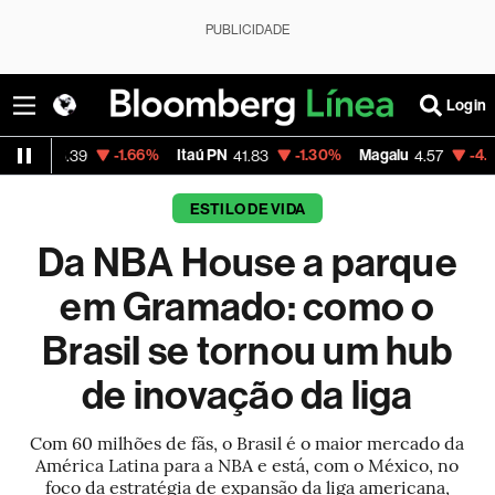
PUBLICIDADE
Login
-1.66%
Itaú PN
-1.30%
Magalu
-4.59%
Bitcoin
41.83
4.57
ESTILO DE VIDA
Da NBA House a parque
em Gramado: como o
Brasil se tornou um hub
de inovação da liga
Com 60 milhões de fãs, o Brasil é o maior mercado da
América Latina para a NBA e está, com o México, no
foco da estratégia de expansão da liga americana,