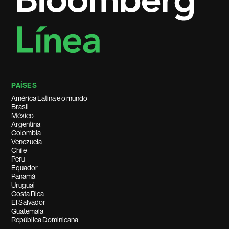
PAÍSES
América Latina e o mundo
Brasil
México
Argentina
Colombia
Venezuela
Chile
Peru
Equador
Panamá
Uruguai
Costa Rica
El Salvador
Guatemala
República Dominicana