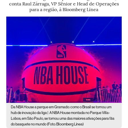
conta Raul Zárraga, VP Sênior e Head de Operações
para a região, à Bloomberg Línea
Da NBA House a parque em Gramado: como o Brasil se tornou um
hub de inovação da liga |
A NBA House montada no Parque Villa-
Lobos, em São Paulo, se tornou uma das maiores ativações para fãs
do basquete no mundo (Foto: Bloomberg Línea)