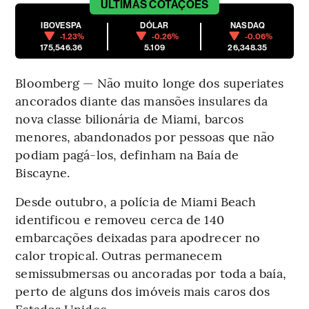
ÚLTIMAS
COTAÇÕES
IBOVESPA
DÓLAR
NASDAQ
-1.23%
-0.26%
-0.06%
175,546.36
5.109
26,348.35
Bloomberg — Não muito longe dos superiates
ancorados diante das mansões insulares da
nova classe bilionária de Miami, barcos
menores, abandonados por pessoas que não
podiam pagá-los, definham na Baía de
Biscayne.
Desde outubro, a polícia de Miami Beach
identificou e removeu cerca de 140
embarcações deixadas para apodrecer no
calor tropical. Outras permanecem
semissubmersas ou ancoradas por toda a baía,
perto de alguns dos imóveis mais caros dos
Estados Unidos.