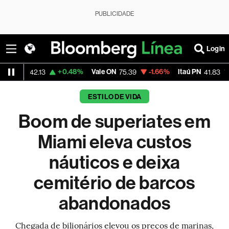
PUBLICIDADE
Login
+0.48%
Vale ON
-1.66%
Itaú PN
-1.30%
Mag
75.39
41.83
ESTILO DE VIDA
Boom de superiates em
Miami eleva custos
náuticos e deixa
cemitério de barcos
abandonados
Chegada de bilionários elevou os preços de marinas,