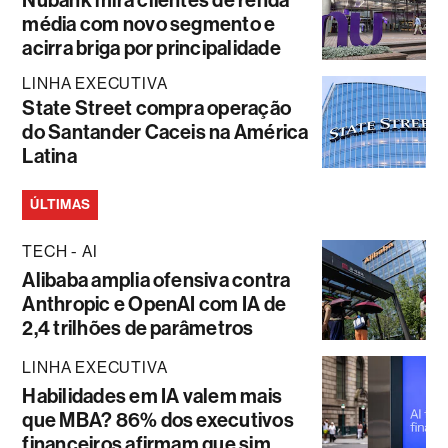
média com novo segmento e
acirra briga por principalidade
LINHA EXECUTIVA
State Street compra operação
do Santander Caceis na América
Latina
ÚLTIMAS
TECH - AI
Alibaba amplia ofensiva contra
Anthropic e OpenAI com IA de
2,4 trilhões de parâmetros
LINHA EXECUTIVA
Habilidades em IA valem mais
que MBA? 86% dos executivos
financeiros afirmam que sim