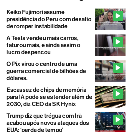
Keiko Fujimori assume
presidência do Peru com desafio
de romper instabilidade
A Tesla vendeu mais carros,
faturou mais, e ainda assim o
lucro despencou
O Pix virou o centro de uma
guerra comercial de bilhões de
dólares.
Escassez de chips de memória
para IA pode se estender além de
2030, diz CEO da SK Hynix
Trump diz que trégua com Irã
acabou após novos ataques dos
EUA: ‘perda de tempo'