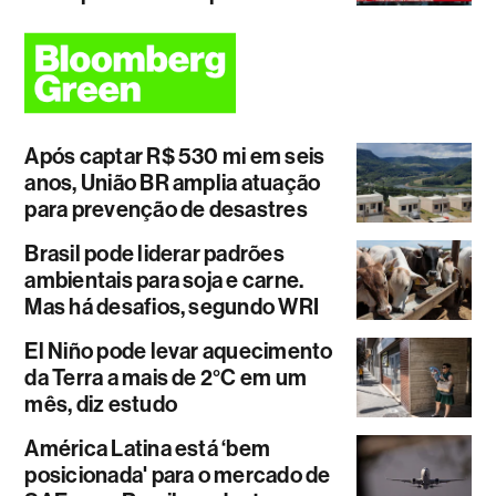
Após captar R$ 530 mi em seis
anos, União BR amplia atuação
para prevenção de desastres
Brasil pode liderar padrões
ambientais para soja e carne.
Mas há desafios, segundo WRI
El Niño pode levar aquecimento
da Terra a mais de 2°C em um
mês, diz estudo
América Latina está ‘bem
posicionada' para o mercado de