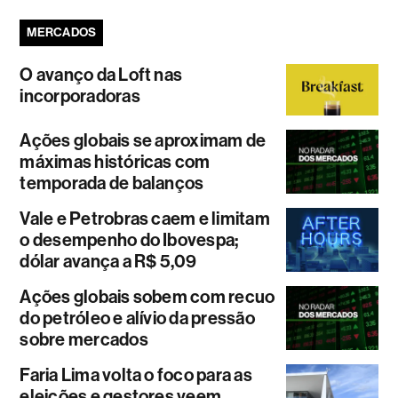
MERCADOS
O avanço da Loft nas
incorporadoras
Ações globais se aproximam de
máximas históricas com
temporada de balanços
Vale e Petrobras caem e limitam
o desempenho do Ibovespa;
dólar avança a R$ 5,09
Ações globais sobem com recuo
do petróleo e alívio da pressão
sobre mercados
Faria Lima volta o foco para as
eleições e gestores veem