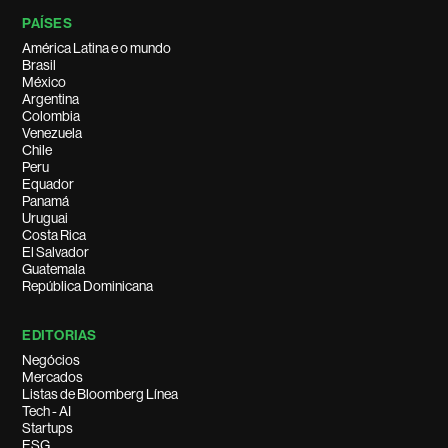
PAÍSES
América Latina e o mundo
Brasil
México
Argentina
Colombia
Venezuela
Chile
Peru
Equador
Panamá
Uruguai
Costa Rica
El Salvador
Guatemala
República Dominicana
EDITORIAS
Negócios
Mercados
Listas de Bloomberg Línea
Tech - AI
Startups
ESG