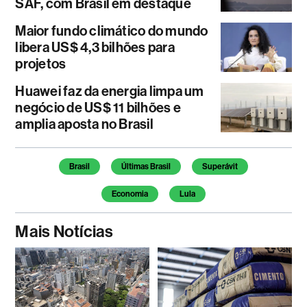
SAF, com Brasil em destaque
Maior fundo climático do mundo
libera US$ 4,3 bilhões para
projetos
Huawei faz da energia limpa um
negócio de US$ 11 bilhões e
amplia aposta no Brasil
Temas deste artigo
Brasil
Últimas Brasil
Superávit
Economia
Lula
Mais Notícias