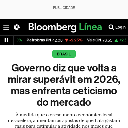
PUBLICIDADE
Login
Petrobras PN
-2.25%
Vale ON
+2.56%
Itaú PN
42.08
76.55
BRASIL
Governo diz que volta a
mirar superávit em 2026,
mas enfrenta ceticismo
do mercado
À medida que o crescimento econômico local
desacelera, aumentam as apostas de que Lula gastará
mais para estimular a atividade nos meses que