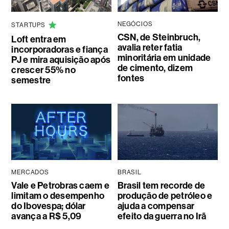
NEGÓCIOS
STARTUPS
CSN, de Steinbruch,
Loft entra em
avalia reter fatia
incorporadoras e fiança
minoritária em unidade
PJ e mira aquisição após
de cimento, dizem
crescer 55% no
fontes
semestre
MERCADOS
BRASIL
Vale e Petrobras caem e
Brasil tem recorde de
limitam o desempenho
produção de petróleo e
do Ibovespa; dólar
ajuda a compensar
avança a R$ 5,09
efeito da guerra no Irã