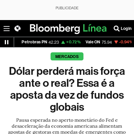
PUBLICIDADE
Login
etrobras PN
+0.72%
Vale ON
-0.94%
Itaú PN
42.23
75.94
42
MERCADOS
Dólar perderá mais força
ante o real? Essa é a
aposta da vez de fundos
globais
Pausa esperada no aperto monetário do Fed e
desaceleração da economia americana alimentam
apostas de gestoras em moedas de emergentes como