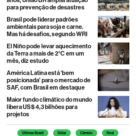
para prevenção de desastres
Brasil pode liderar padrões
ambientais para soja e carne.
Mas há desafios, segundo WRI
El Niño pode levar aquecimento
da Terra a mais de 2°C em um
mês, diz estudo
América Latina está ‘bem
posicionada' para o mercado de
SAF, com Brasil em destaque
Maior fundo climático do mundo
libera US$ 4,3 bilhões para
projetos
Temas deste artigo
Últimas Brasil
Dólar
Câmbio
Real