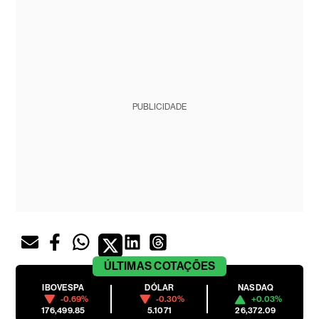
PUBLICIDADE
ÚLTIMAS
COTAÇÕES
IBOVESPA
DÓLAR
NASDAQ
-0.69%
-0.30%
+0.03%
176,499.85
5.1071
26,372.09