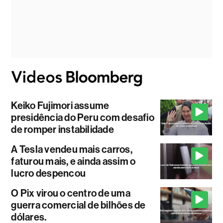
Keiko Fujimori assume
presidência do Peru com desafio
de romper instabilidade
A Tesla vendeu mais carros,
faturou mais, e ainda assim o
lucro despencou
O Pix virou o centro de uma
guerra comercial de bilhões de
dólares.