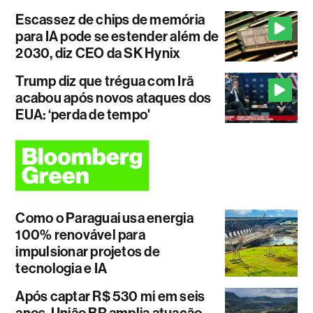
Escassez de chips de memória
para IA pode se estender além de
2030, diz CEO da SK Hynix
Trump diz que trégua com Irã
acabou após novos ataques dos
EUA: ‘perda de tempo'
Como o Paraguai usa energia
100% renovável para
impulsionar projetos de
tecnologia e IA
Após captar R$ 530 mi em seis
anos, União BR amplia atuação