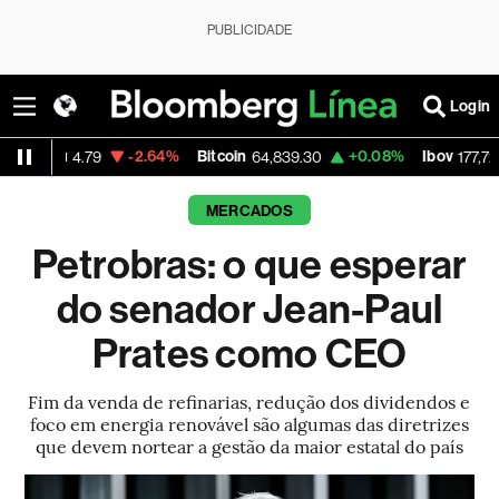
PUBLICIDADE
Login
-2.64%
Bitcoin
+0.08%
Ibov
-0.09%
64,839.30
177,726.17
MERCADOS
Petrobras: o que esperar
do senador Jean-Paul
Prates como CEO
Fim da venda de refinarias, redução dos dividendos e
foco em energia renovável são algumas das diretrizes
que devem nortear a gestão da maior estatal do país