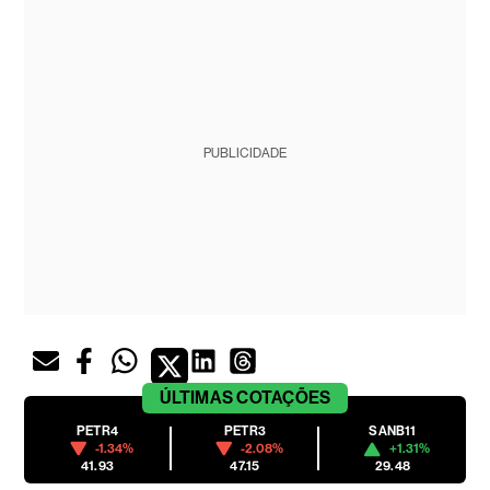
PUBLICIDADE
ÚLTIMAS
COTAÇÕES
PETR4
PETR3
SANB11
-1.34%
-2.08%
+1.31%
41.93
47.15
29.48