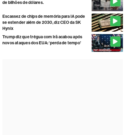
de bilhões de dólares.
Escassez de chips de memória para IA pode
se estender além de 2030, diz CEO da SK
Hynix
Trump diz que trégua com Irã acabou após
novos ataques dos EUA: ‘perda de tempo'