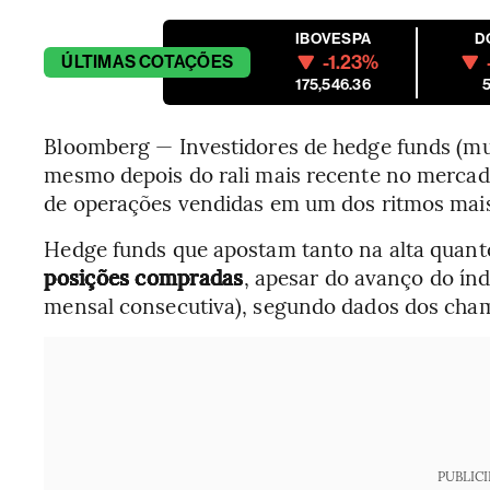
IBOVESPA
D
-1.23%
ÚLTIMAS
COTAÇÕES
175,546.36
5
Bloomberg — Investidores de hedge funds (m
mesmo depois do rali mais recente no mercado
de operações vendidas em um dos ritmos mais
Hedge funds que apostam tanto na alta quan
posições compradas
, apesar do avanço do ín
mensal consecutiva), segundo dados dos ch
PUBLIC