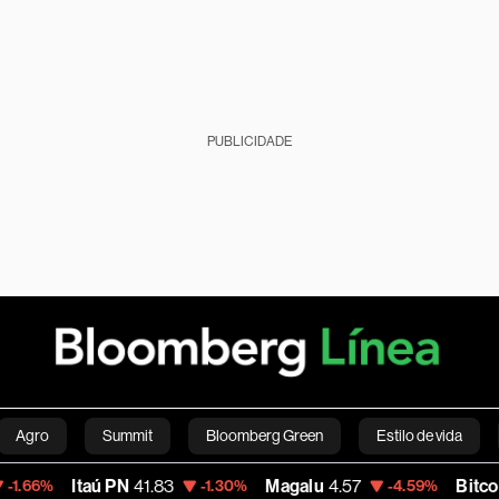
PUBLICIDADE
Agro
Summit
Bloomberg Green
Estilo de vida
Itaú PN
41.83
Magalu
4.57
Bitcoin
64,555
-1.30%
-4.59%
nanças pessoais
Viagens
Internacional
Brasil
S