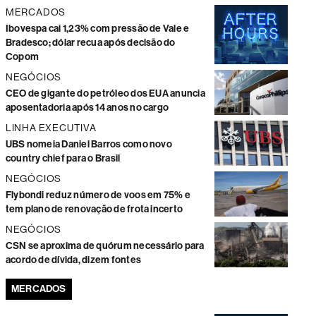
MERCADOS
Ibovespa cai 1,23% com pressão de Vale e
Bradesco; dólar recua após decisão do
Copom
NEGÓCIOS
CEO de gigante do petróleo dos EUA anuncia
aposentadoria após 14 anos no cargo
LINHA EXECUTIVA
UBS nomeia Daniel Barros como novo
country chief para o Brasil
NEGÓCIOS
Flybondi reduz número de voos em 75% e
tem plano de renovação de frota incerto
NEGÓCIOS
CSN se aproxima de quórum necessário para
acordo de dívida, dizem fontes
MERCADOS