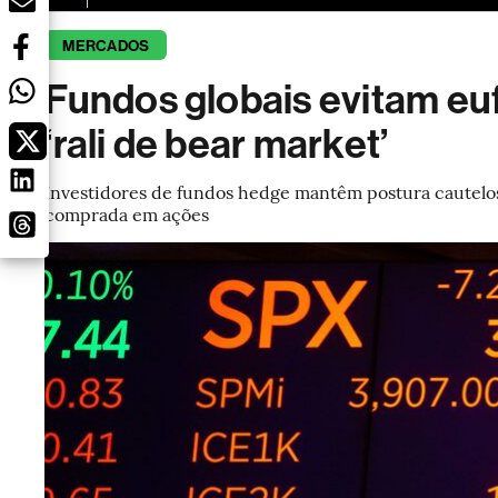
MERCADOS
Fundos globais evitam eu
‘rali de bear market’
Investidores de fundos hedge mantêm postura cautelosa
comprada em ações