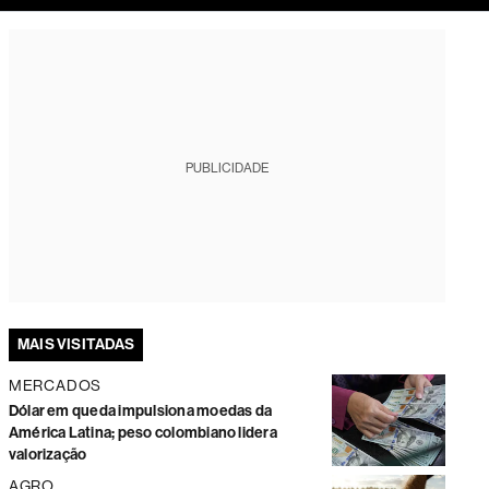
tura
PUBLICIDADE
MAIS VISITADAS
MERCADOS
Dólar em queda impulsiona moedas da
América Latina; peso colombiano lidera
valorização
AGRO