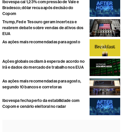
Ibovespa cai 1,23% com pressão de Vale e
Bradesco; dólar recua após decisão do
Copom
Trump, Fed e Tesouro geram incerteza e
reabrem debate sobre vendas de ativos dos
EUA
As ações mais recomendadas para agosto
Ações globais oscilam à espera de acordo no
Irã e dados do mercado de trabalho nos EUA
As ações mais recomendadas para agosto,
segundo 10 bancos e corretoras
Ibovespa fecha perto da estabilidade com
Copom e cenário eleitoral no radar