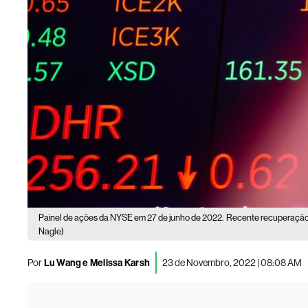
Painel de ações da NYSE em 27 de junho de 2022.
Recente recuperação 
Nagle)
Por
Lu Wang e Melissa Karsh
23 de Novembro, 2022 | 08:08 AM