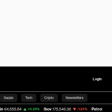
Login
Saúde
Tech
Cripto
Newsletters
.84
Ibov
175,546.36
Petrobras PN
42.13
+0.25%
-1.23%
tartups
Linha Executiva
Opinião
Vídeos