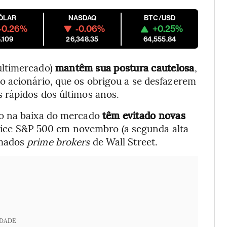
ÓLAR
NASDAQ
BTC/USD
-0.26%
-0.06%
+0.25%
.109
26,348.35
64,555.84
ultimercado)
mantêm sua postura cautelosa
,
 acionário, que os obrigou a se desfazerem
 rápidos dos últimos anos.
to na baixa do mercado
têm evitado novas
dice S&P 500 em novembro (a segunda alta
amados
prime brokers
de Wall Street.
IDADE