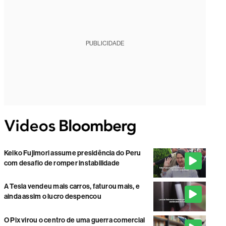
PUBLICIDADE
Keiko Fujimori assume presidência do Peru
com desafio de romper instabilidade
A Tesla vendeu mais carros, faturou mais, e
ainda assim o lucro despencou
O Pix virou o centro de uma guerra comercial