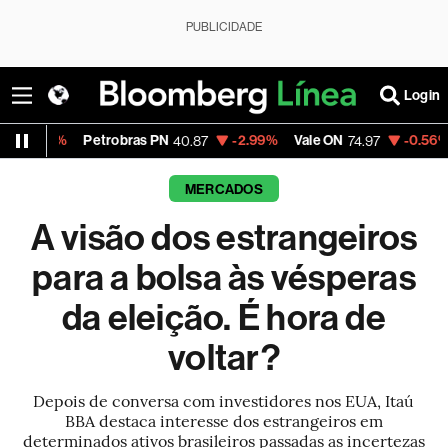
PUBLICIDADE
Login
trobras PN
-2.99%
Vale ON
-0.56%
Itaú PN
40.87
74.97
40.7
MERCADOS
A visão dos estrangeiros
para a bolsa às vésperas
da eleição. É hora de
voltar?
Depois de conversa com investidores nos EUA, Itaú
BBA destaca interesse dos estrangeiros em
determinados ativos brasileiros passadas as incertezas