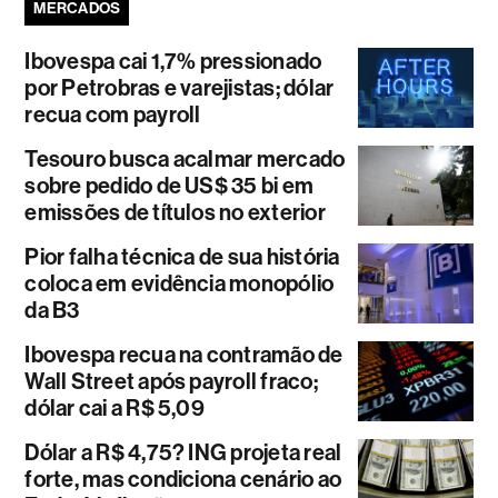
MERCADOS
Ibovespa cai 1,7% pressionado
por Petrobras e varejistas; dólar
recua com payroll
Tesouro busca acalmar mercado
sobre pedido de US$ 35 bi em
emissões de títulos no exterior
Pior falha técnica de sua história
coloca em evidência monopólio
da B3
Ibovespa recua na contramão de
Wall Street após payroll fraco;
dólar cai a R$ 5,09
Dólar a R$ 4,75? ING projeta real
forte, mas condiciona cenário ao