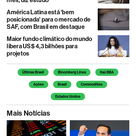
mês, diz estudo
América Latina está ‘bem
posicionada' para o mercado de
SAF, com Brasil em destaque
Maior fundo climático do mundo
libera US$ 4,3 bilhões para
projetos
Temas deste artigo
Últimas Brasil
Bloomberg Línea
Itaú BBA
Ações
Brasil
Commodities
Estados Unidos
Mais Notícias