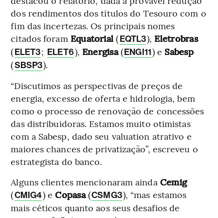
destacou o relatório, dada a provável redução
dos rendimentos dos títulos do Tesouro com o
fim das incertezas. Os principais nomes
citados foram
Equatorial
(
),
Eletrobras
EQTL3
(
;
),
Energisa
(
) e
Sabesp
ELET3
ELET6
ENGI11
(
).
SBSP3
“Discutimos as perspectivas de preços de
energia, excesso de oferta e hidrologia, bem
como o processo de renovação de concessões
das distribuidoras. Estamos muito otimistas
com a Sabesp, dado seu valuation atrativo e
maiores chances de privatização”, escreveu o
estrategista do banco.
Alguns clientes mencionaram ainda
Cemig
(
) e
Copasa
(
), “mas estamos
CMIG4
CSMG3
mais céticos quanto aos seus desafios de