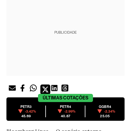
PUBLICIDADE
ÚLTIMAS
COTAÇÕES
PETR3
PETR4
GGBR4
-3.42%
-2.99%
-2.34%
45.69
40.87
25.05
Bloomberg Línea — O cenário externo