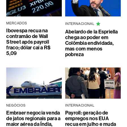
MERCADOS
INTERNACIONAL
Ibovespa recua na
Abelardo de la Espriella
contramão de Wall
chega ao poder em
Street após payroll
Colômbia endividada,
fraco; dólar cai a R$
mas com menos
5,09
pobreza
NEGÓCIOS
INTERNACIONAL
Embraer negocia venda
Payroll: geração de
de jatos regionais para a
empregos nos EUA
maior aérea da Índia,
recua em julho e muda