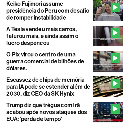
Keiko Fujimori assume
presidência do Peru com desafio
de romper instabilidade
A Tesla vendeu mais carros,
faturou mais, e ainda assim o
lucro despencou
O Pix virou o centro de uma
guerra comercial de bilhões de
dólares.
Escassez de chips de memória
para IA pode se estender além de
2030, diz CEO da SK Hynix
Trump diz que trégua com Irã
acabou após novos ataques dos
EUA: ‘perda de tempo'