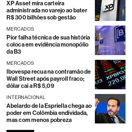
XP Asset mira carteira
administrada no varejo ao bater
R$ 300 bilhões sob gestão
MERCADOS
Pior falha técnica de sua história
coloca em evidência monopólio
da B3
MERCADOS
Ibovespa recua na contramão de
Wall Street após payroll fraco;
dólar cai a R$ 5,09
INTERNACIONAL
Abelardo de la Espriella chega ao
poder em Colômbia endividada,
mas com menos pobreza