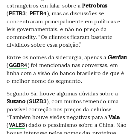
estrangeiros em falar sobre a
Petrobras
(
;
), mas as discussões se
PETR3
PETR4
concentraram principalmente em políticas e
leis governamentais, e não no preço da
commodity. “Os clientes ficaram bastante
divididos sobre essa posição.”
Entre os nomes da siderurgia, apenas a
Gerdau
(
) foi mencionada nas conversas, em
GGBR4
linha com a visão do banco brasileiro de que é
o melhor nome do segmento.
Segundo Sá, houve algumas dúvidas sobre a
Suzano
(
), com muitos temendo uma
SUZB3
possível correção nos preços da celulose.
“Também houve visões negativas para a
Vale
(
) dado o pessimismo sobre a China. Não
VALE3
houve interesse pelos nomes das proteínas,