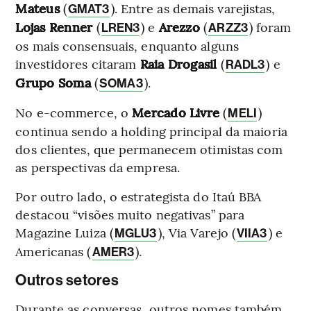
Mateus
(
). Entre as demais varejistas,
GMAT3
Lojas Renner
(
) e
Arezzo
(
) foram
LREN3
ARZZ3
os mais consensuais, enquanto alguns
investidores citaram
Raia Drogasil
(
) e
RADL3
Grupo Soma
(
).
SOMA3
No e-commerce, o
Mercado Livre
(
)
MELI
continua sendo a holding principal da maioria
dos clientes, que permanecem otimistas com
as perspectivas da empresa.
Por outro lado, o estrategista do Itaú BBA
destacou “visões muito negativas” para
Magazine Luiza (
), Via Varejo (
) e
MGLU3
VIIA3
Americanas (
).
AMER3
Outros setores
Durante as conversas, outros nomes também