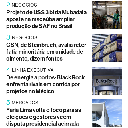
2
NEGÓCIOS
Projeto de US$ 3 bi da Mubadala
aposta na macaúba ampliar
produção de SAF no Brasil
3
NEGÓCIOS
CSN, de Steinbruch, avalia reter
fatia minoritária em unidade de
cimento, dizem fontes
4
LINHA EXECUTIVA
De energia a portos: BlackRock
enfrenta rivais em corrida por
projetos no México
5
MERCADOS
Faria Lima volta o foco para as
eleições e gestores veem
disputa presidencial acirrada