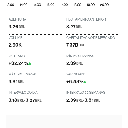
13:00
14:00
15:00
16:00
17:00
18:00
19:00
20:00
ABERTURA
FECHAMENTO ANTERIOR
3.26
3.27
BRL
BRL
VOLUME
CAPITALIZAÇÃO DE MERCADO
2.50K
7.37B
BRL
VAR. 1 ANO
MÍN. 52 SEMANAS
+32.24%
2.39
BRL
MÁX. 52 SEMANAS
VAR. NO ANO
3.81
+6.58%
BRL
INTERVALO DO DIA
INTERVALO 52 SEMANAS
3.18
-
3.27
2.39
-
3.81
BRL
BRL
BRL
BRL