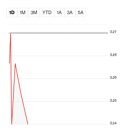
1D
1M
3M
YTD
1A
3A
5A
3.27
3.26
3.26
3.25
3.24