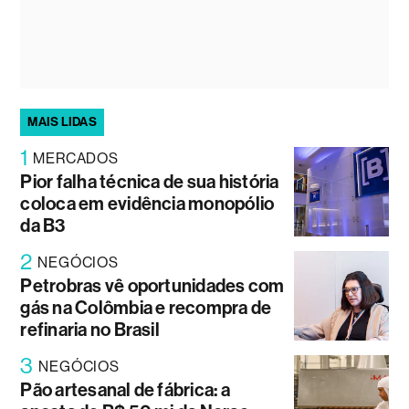
MAIS LIDAS
1
MERCADOS
Pior falha técnica de sua história
coloca em evidência monopólio
da B3
2
NEGÓCIOS
Petrobras vê oportunidades com
gás na Colômbia e recompra de
refinaria no Brasil
3
NEGÓCIOS
Pão artesanal de fábrica: a