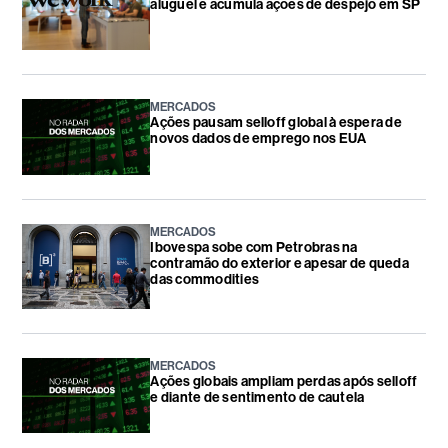
aluguel e acumula ações de despejo em SP
MERCADOS
Ações pausam selloff global à espera de
novos dados de emprego nos EUA
MERCADOS
Ibovespa sobe com Petrobras na
contramão do exterior e apesar de queda
das commodities
MERCADOS
Ações globais ampliam perdas após selloff
e diante de sentimento de cautela