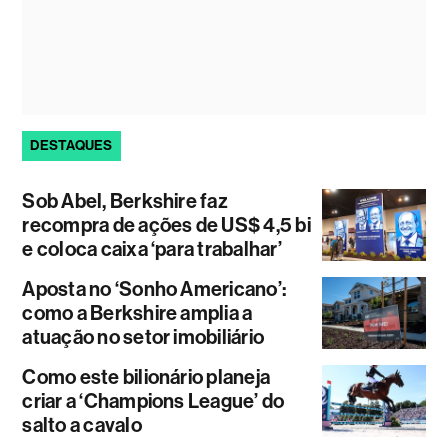
DESTAQUES
Sob Abel, Berkshire faz
recompra de ações de US$ 4,5 bi
e coloca caixa ‘para trabalhar’
Aposta no ‘Sonho Americano’:
como a Berkshire amplia a
atuação no setor imobiliário
Como este bilionário planeja
criar a ‘Champions League’ do
salto a cavalo