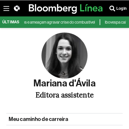
Login
ÚLTIMAS
em estoques e ameaçam agravar crise do combustível
Ibovespa cai 1,7% 
Mariana d'Ávila
Editora assistente
Meu caminho de carreira