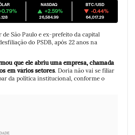
ÓLAR
NASDAQ
BTC/USD
+0.79%
+2.59%
-0.44%
.128
26,584.99
64,017.29
de São Paulo e ex-prefeito da capital
 desfiliação do PSDB, após 22 anos na
ormou que ele abriu uma empresa, chamada
ios em vários setores
. Doria não vai se filiar
ar da política institucional, conforme o
IDADE