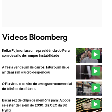
Keiko Fujimori assume presidência do Peru
com desafio de romper instabilidade
A Tesla vendeu mais carros, faturou mais, e
ainda assim o lucro despencou
O Pix virou o centro de uma guerra comercial
de bilhões de dólares.
Escassez de chips de memória para IA pode
se estender além de 2030, diz CEO da SK
Hynix