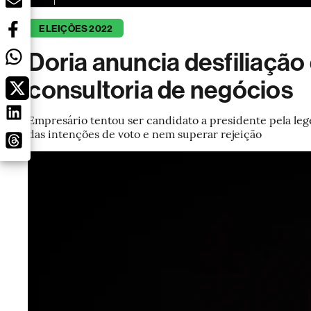
ELEIÇÕES 2022
Doria anuncia desfiliaçã
consultoria de negócios
Empresário tentou ser candidato a presidente pela le
das intenções de voto e nem superar rejeição