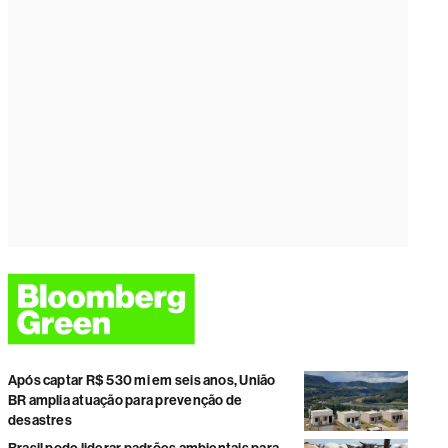
Após captar R$ 530 mi em seis anos, União
BR amplia atuação para prevenção de
desastres