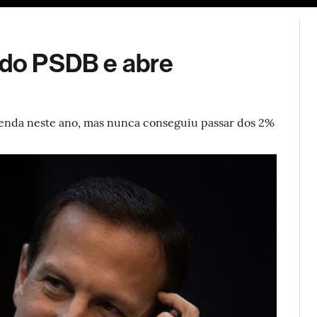
ESG
Soluções de publicidade
Bloomberg Línea
Assina
o do PSDB e abre
genda neste ano, mas nunca conseguiu passar dos 2%