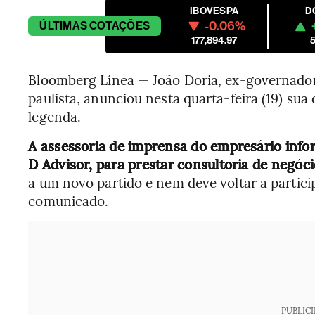
IBOVESPA
D
-0.06%
ÚLTIMAS
COTAÇÕES
177,894.97
5
Bloomberg Línea — João Doria, ex-governador 
paulista, anunciou nesta quarta-feira (19) sua
legenda.
A assessoria de imprensa do empresário inf
D Advisor, para prestar consultoria de negóc
a um novo partido e nem deve voltar a particip
comunicado.
PUBLIC