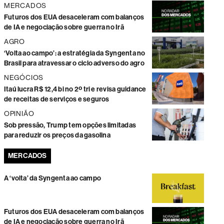
MERCADOS
Futuros dos EUA desaceleram com balanços
de IA e negociação sobre guerra no Irã
AGRO
‘Volta ao campo’: a estratégia da Syngenta no
Brasil para atravessar o ciclo adverso do agro
NEGÓCIOS
Itaú lucra R$ 12,4 bi no 2º tri e revisa guidance
de receitas de serviços e seguros
OPINIÃO
Sob pressão, Trump tem opções limitadas
para reduzir os preços da gasolina
MERCADOS
A ‘volta’ da Syngenta ao campo
Futuros dos EUA desaceleram com balanços
de IA e negociação sobre guerra no Irã