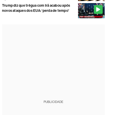
Trump diz que trégua com Irã acabou após
novos ataques dos EUA: ‘perda de tempo'
PUBLICIDADE