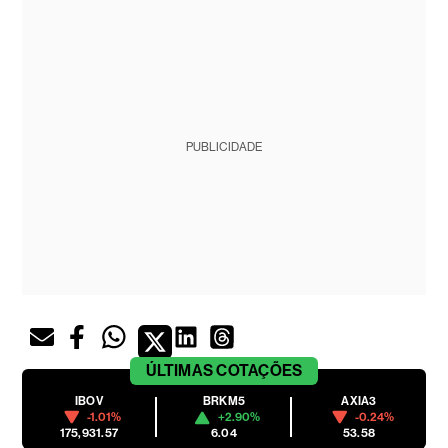
PUBLICIDADE
ÚLTIMAS
COTAÇÕES
IBOV
BRKM5
AXIA3
-1.01%
+2.90%
-0.24%
175,931.57
6.04
53.58