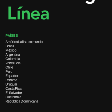
PAÍSES
América Latina e o mundo
Brasil
México
Argentina
Colombia
Venezuela
Chile
Peru
Equador
Panamá
Uruguai
Costa Rica
El Salvador
Guatemala
República Dominicana