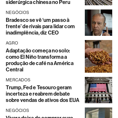
siderúrgica chinesa no Peru
NEGÓCIOS
Bradesco se vê ‘um passo à
frente’ de rivais para lidar com
inadimplência, diz CEO
AGRO
Adaptação começa no solo:
como El Niño transforma a
produção de café na América
Central
MERCADOS
Trump, Fed e Tesouro geram
incerteza e reabrem debate
sobre vendas de ativos dos EUA
NEGÓCIOS