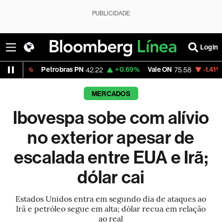
PUBLICIDADE
Login
Petrobras PN
+0.69%
Vale ON
-1.41%
Itaú PN
42.22
75.58
4
MERCADOS
Ibovespa sobe com alívio
no exterior apesar de
escalada entre EUA e Irã;
dólar cai
Estados Unidos entra em segundo dia de ataques ao
Irã e petróleo segue em alta; dólar recua em relação
ao real