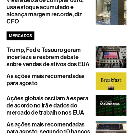
Vivara deixa de comprar ouro,
usa estoque acumulado e
alcança margem recorde, diz
CFO
MERCADOS
Trump, Fed e Tesouro geram
incerteza e reabrem debate
sobre vendas de ativos dos EUA
As ações mais recomendadas
para agosto
Ações globais oscilam à espera
de acordo no Irã e dados do
mercado de trabalho nos EUA
As ações mais recomendadas
para agosto, segundo 10 bancos