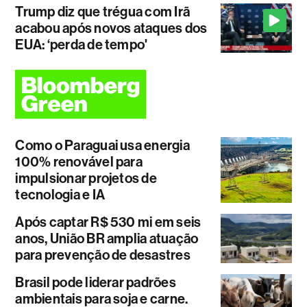
Trump diz que trégua com Irã
acabou após novos ataques dos
EUA: ‘perda de tempo'
Como o Paraguai usa energia
100% renovável para
impulsionar projetos de
tecnologia e IA
Após captar R$ 530 mi em seis
anos, União BR amplia atuação
para prevenção de desastres
Brasil pode liderar padrões
ambientais para soja e carne.