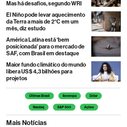
Mas há desafios, segundo WRI
El Niño pode levar aquecimento
da Terra a mais de 2°C em um
mês, diz estudo
América Latina está ‘bem
posicionada' para o mercado de
SAF, com Brasil em destaque
Maior fundo climático do mundo
libera US$ 4,3 bilhões para
projetos
Temas deste artigo
Últimas Brasil
Ibovespa
Dólar
Nasdaq
S&P 500
Ações
Mais Notícias