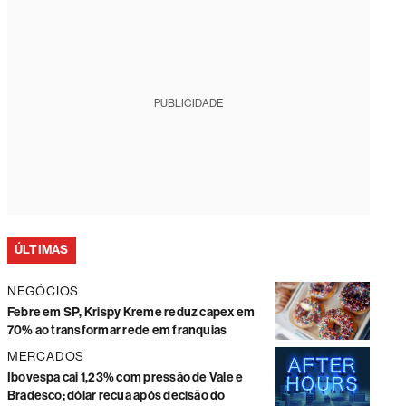
PUBLICIDADE
ÚLTIMAS
NEGÓCIOS
Febre em SP, Krispy Kreme reduz capex em
70% ao transformar rede em franquias
MERCADOS
Ibovespa cai 1,23% com pressão de Vale e
Bradesco; dólar recua após decisão do