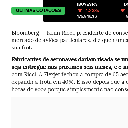
IBOVESPA
D
-1.23%
ÚLTIMAS
COTAÇÕES
175,546.36
5
Bloomberg — Kenn Ricci, presidente do consel
mercado de aviões particulares, diz que nunca 
sua frota.
Fabricantes de aeronaves dariam risada se u
seja entregue nos próximos seis meses, e o 
com Ricci. A Flexjet fechou a compra de 65 a
expandir a frota em 40%. E isso depois que a
horas de voos porque simplesmente não cons