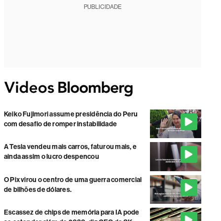
PUBLICIDADE
Keiko Fujimori assume presidência do Peru
com desafio de romper instabilidade
A Tesla vendeu mais carros, faturou mais, e
ainda assim o lucro despencou
O Pix virou o centro de uma guerra comercial
de bilhões de dólares.
Escassez de chips de memória para IA pode