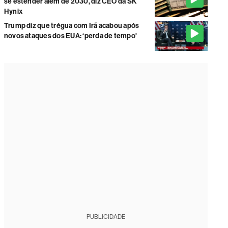
se estender além de 2030, diz CEO da SK
Hynix
Trump diz que trégua com Irã acabou após
novos ataques dos EUA: ‘perda de tempo'
PUBLICIDADE