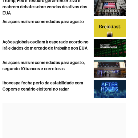
Trump, Fed e Tesouro geram incerteza e
reabrem debate sobre vendas de ativos dos
EUA
As ações mais recomendadas para agosto
Ações globais oscilam à espera de acordo no
Irã e dados do mercado de trabalho nos EUA
As ações mais recomendadas para agosto,
segundo 10 bancos e corretoras
Ibovespa fecha perto da estabilidade com
Copom e cenário eleitoral no radar