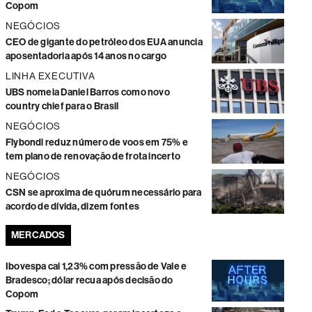
Copom
NEGÓCIOS
CEO de gigante do petróleo dos EUA anuncia
aposentadoria após 14 anos no cargo
LINHA EXECUTIVA
UBS nomeia Daniel Barros como novo
country chief para o Brasil
NEGÓCIOS
Flybondi reduz número de voos em 75% e
tem plano de renovação de frota incerto
NEGÓCIOS
CSN se aproxima de quórum necessário para
acordo de dívida, dizem fontes
MERCADOS
Ibovespa cai 1,23% com pressão de Vale e
Bradesco; dólar recua após decisão do
Copom