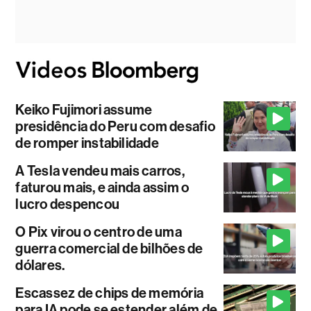
Keiko Fujimori assume
presidência do Peru com desafio
de romper instabilidade
A Tesla vendeu mais carros,
faturou mais, e ainda assim o
lucro despencou
O Pix virou o centro de uma
guerra comercial de bilhões de
dólares.
Escassez de chips de memória
para IA pode se estender além de