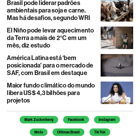
Brasil pode liderar padrões
ambientais para soja e carne.
Mas há desafios, segundo WRI
El Niño pode levar aquecimento
da Terra a mais de 2°C em um
mês, diz estudo
América Latina está ‘bem
posicionada' para o mercado de
SAF, com Brasil em destaque
Maior fundo climático do mundo
libera US$ 4,3 bilhões para
projetos
Temas deste artigo
Mark Zuckerberg
Facebook
Instagram
Meta
Últimas Brasil
TikTok