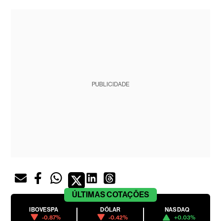
PUBLICIDADE
ÚLTIMAS
COTAÇÕES
IBOVESPA
DÓLAR
NASDAQ
-0.87%
-0.42%
+0.03%