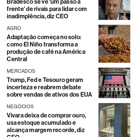
Bradesco se vê ‘um passo à
frente’ de rivais para lidar com
inadimplência, diz CEO
AGRO
Adaptação começa no solo:
como El Niño transforma a
produção de café na América
Central
MERCADOS
Trump, Fed e Tesouro geram
incerteza e reabrem debate
sobre vendas de ativos dos EUA
NEGÓCIOS
Vivara deixa de comprar ouro,
usa estoque acumulado e
alcança margem recorde, diz