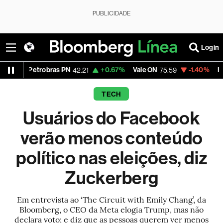
PUBLICIDADE
Login
robras PN
+0.67%
Vale ON
-1.40%
Itaú PN
42.21
75.59
42.15
TECH
Usuários do Facebook
verão menos conteúdo
político nas eleições, diz
Zuckerberg
Em entrevista ao ‘The Circuit with Emily Chang’, da
Bloomberg, o CEO da Meta elogia Trump, mas não
declara voto; e diz que as pessoas querem ver menos