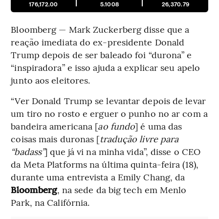
176,172.00
5.1008
26,370.79
Bloomberg — Mark Zuckerberg disse que a
reação imediata do ex-presidente Donald
Trump depois de ser baleado foi “durona” e
“inspiradora” e isso ajuda a explicar seu apelo
junto aos eleitores.
“Ver Donald Trump se levantar depois de levar
um tiro no rosto e erguer o punho no ar com a
bandeira americana [
ao fundo
] é uma das
coisas mais duronas [
tradução livre para
“badass”
] que já vi na minha vida”, disse o CEO
da Meta Platforms na última quinta-feira (18),
durante uma entrevista a Emily Chang, da
Bloomberg
, na sede da big tech em Menlo
Park, na Califórnia.