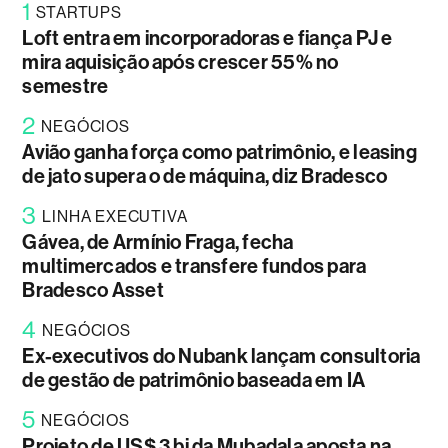
1
STARTUPS
Loft entra em incorporadoras e fiança PJ e
mira aquisição após crescer 55% no
semestre
2
NEGÓCIOS
Avião ganha força como patrimônio, e leasing
de jato supera o de máquina, diz Bradesco
3
LINHA EXECUTIVA
Gávea, de Armínio Fraga, fecha
multimercados e transfere fundos para
Bradesco Asset
4
NEGÓCIOS
Ex-executivos do Nubank lançam consultoria
de gestão de patrimônio baseada em IA
5
NEGÓCIOS
Projeto de US$ 3 bi da Mubadala aposta na