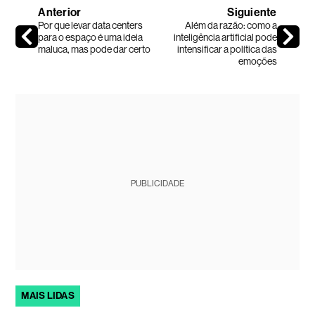
Anterior
Siguiente
Por que levar data centers
Além da razão: como a
para o espaço é uma ideia
inteligência artificial pode
maluca, mas pode dar certo
intensificar a política das
emoções
PUBLICIDADE
MAIS LIDAS