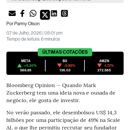
Por
Parmy Olson
07 de Julho, 2026 | 05:01 pm
Tempo de leitura
:
6 minutos
ÚLTIMAS
COTAÇÕES
META
BX
AMZN
+0.20%
-0.85%
-1.72%
588.85
136.03
272.585
Bloomberg Opinion — Quando Mark
Zuckerberg tem uma ideia nova e ousada de
negócio, ele gosta de investir.
No verão passado, ele desembolsou US$ 14,3
bilhões por uma participação de 49% na Scale
AI, o que lhe permitiu recrutar seu fundador