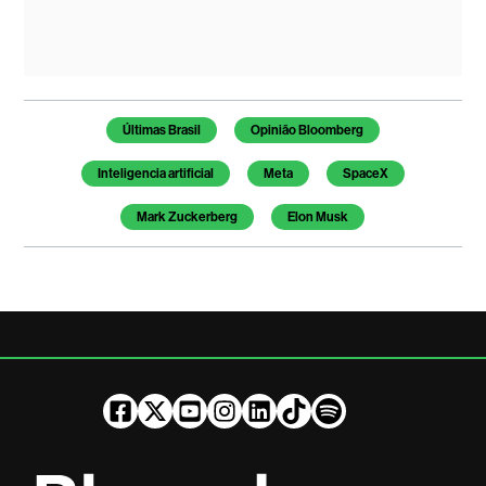
Temas deste artigo
Últimas Brasil
Opinião Bloomberg
Inteligencia artificial
Meta
SpaceX
Mark Zuckerberg
Elon Musk