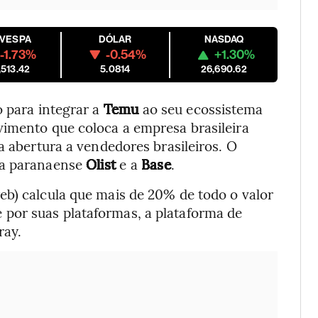
OVESPA
DÓLAR
NASDAQ
-1.73%
-0.54%
+1.30%
,513.42
5.0814
26,690.62
 para integrar a
Temu
ao seu ecossistema
vimento que coloca a empresa brasileira
a abertura a vendedores brasileiros. O
 a paranaense
Olist
e a
Base
.
b) calcula que mais de 20% de todo o valor
por suas plataformas, a plataforma de
ray.