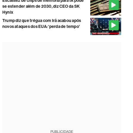
Escassez de chips de memória para IA pode
se estender além de 2030, diz CEO da SK
Hynix
Trump diz que trégua com Irã acabou após
novos ataques dos EUA: ‘perda de tempo'
PUBLICIDADE