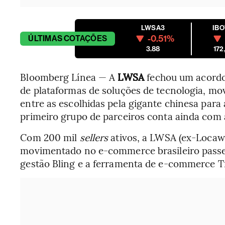
LWSA3
IB
-0.51%
ÚLTIMAS
COTAÇÕES
3.88
172
Bloomberg Línea — A
LWSA
fechou um acordo
de plataformas de soluções de tecnologia, mo
entre as escolhidas pela gigante chinesa para 
primeiro grupo de parceiros conta ainda com
Com 200 mil
sellers
ativos, a LWSA (ex-Locawe
movimentado no e-commerce brasileiro passe 
gestão Bling e a ferramenta de e-commerce T