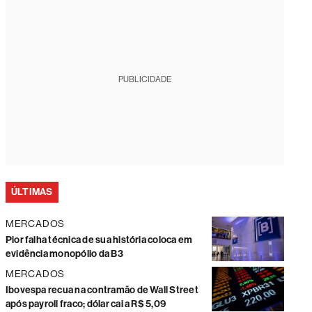
PUBLICIDADE
ÚLTIMAS
MERCADOS
Pior falha técnica de sua história coloca em
evidência monopólio da B3
MERCADOS
Ibovespa recua na contramão de Wall Street
após payroll fraco; dólar cai a R$ 5,09