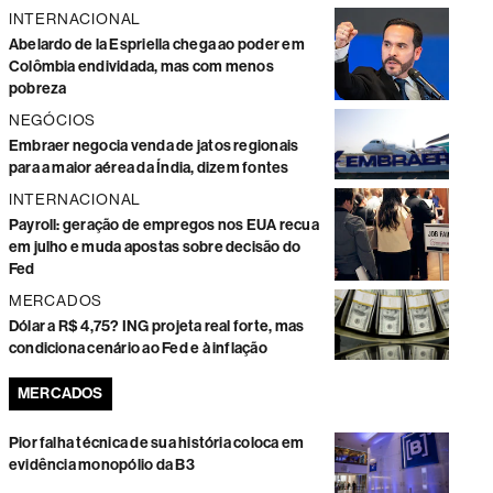
INTERNACIONAL
Abelardo de la Espriella chega ao poder em
Colômbia endividada, mas com menos
pobreza
NEGÓCIOS
Embraer negocia venda de jatos regionais
para a maior aérea da Índia, dizem fontes
INTERNACIONAL
Payroll: geração de empregos nos EUA recua
em julho e muda apostas sobre decisão do
Fed
MERCADOS
Dólar a R$ 4,75? ING projeta real forte, mas
condiciona cenário ao Fed e à inflação
MERCADOS
Pior falha técnica de sua história coloca em
evidência monopólio da B3