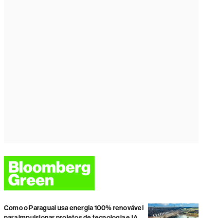
Como o Paraguai usa energia 100% renovável
para impulsionar projetos de tecnologia e IA