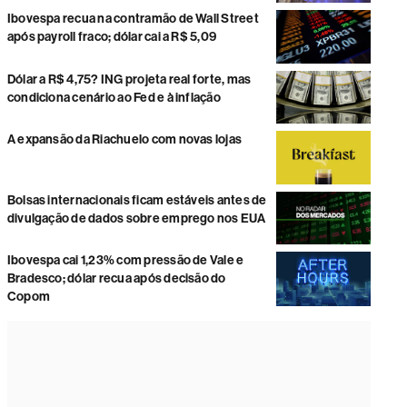
Ibovespa recua na contramão de Wall Street
após payroll fraco; dólar cai a R$ 5,09
Dólar a R$ 4,75? ING projeta real forte, mas
condiciona cenário ao Fed e à inflação
A expansão da Riachuelo com novas lojas
Bolsas internacionais ficam estáveis antes de
divulgação de dados sobre emprego nos EUA
Ibovespa cai 1,23% com pressão de Vale e
Bradesco; dólar recua após decisão do
Copom