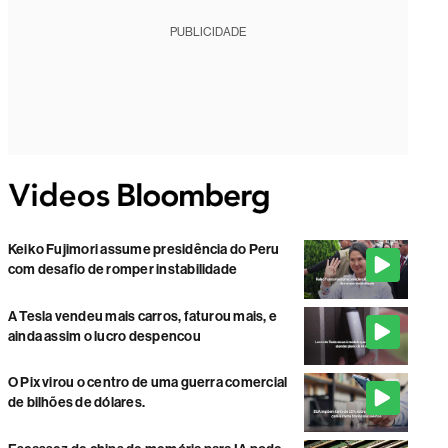
PUBLICIDADE
Keiko Fujimori assume presidência do Peru
com desafio de romper instabilidade
A Tesla vendeu mais carros, faturou mais, e
ainda assim o lucro despencou
O Pix virou o centro de uma guerra comercial
de bilhões de dólares.