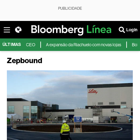
PUBLICIDADE
Login
ÚLTIMAS
 diz CEO
A expansão da Riachuelo com novas lojas
Bolsas internac
Zepbound