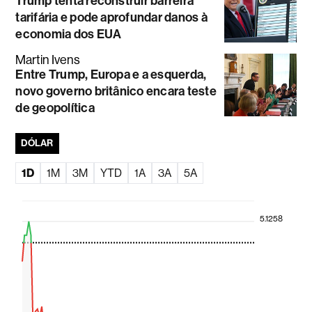
Trump tenta reconstruir barreira
tarifária e pode aprofundar danos à
economia dos EUA
Martin Ivens
Entre Trump, Europa e a esquerda,
novo governo britânico encara teste
de geopolítica
DÓLAR
1D
1M
3M
YTD
1A
3A
5A
5.1258