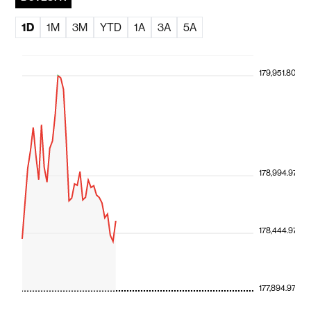
1D
1M
3M
YTD
1A
3A
5A
179,951.80
178,994.97
178,444.97
177,894.97