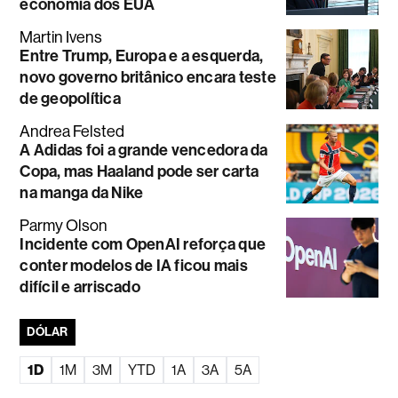
economia dos EUA
Martin Ivens
Entre Trump, Europa e a esquerda,
novo governo britânico encara teste
de geopolítica
Andrea Felsted
A Adidas foi a grande vencedora da
Copa, mas Haaland pode ser carta
na manga da Nike
Parmy Olson
Incidente com OpenAI reforça que
conter modelos de IA ficou mais
difícil e arriscado
DÓLAR
1D
1M
3M
YTD
1A
3A
5A