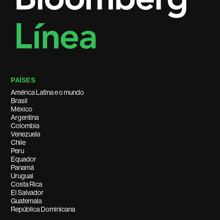
PAÍSES
América Latina e o mundo
Brasil
México
Argentina
Colombia
Venezuela
Chile
Peru
Equador
Panamá
Uruguai
Costa Rica
El Salvador
Guatemala
República Dominicana