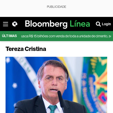
PUBLICIDADE
Login
ÚLTIMAS
SN busca R$ 15 bilhões com venda de toda a unidade de cimento, segundo fo
Tereza Cristina